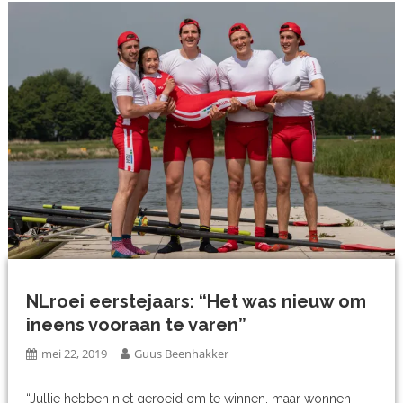
NLroei eerstejaars: “Het was nieuw om
ineens vooraan te varen”
mei 22, 2019
Guus Beenhakker
“Jullie hebben niet geroeid om te winnen, maar wonnen