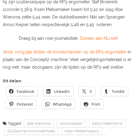
hij zijn scullersequipe op de RP3-ergometer. Stef Broenink
scoorde 5:38,9, Koen Metsemaker kwam tot 5:42 en slag Abe
Wiersma zette 5:44 neer. De dubbeltweeërs Niki van Sprangen
Amos Keijser lieten respectievelijk 5:48 en 5:49 noteren.
Draag bij aan roei-journalistiek.
Doneer aan NLroei
!
Sinds vorig jaar testen de bondsmannen op de RP3-ergometer
in
plaats van de Concept2-machine. Veel vergelijkingsmateriaal is er
nog niet, maar doorgaans zijn de tijden op de RP3 wat sneller.
Dit delen:
Facebook
LinkedIn
X
Tumblr
Pinterest
WhatsApp
Print
Tagged
abe wiersma
amos keijser
Eelco Meenhorst
Guillaume Krommenhoek
Koen Metsemakers