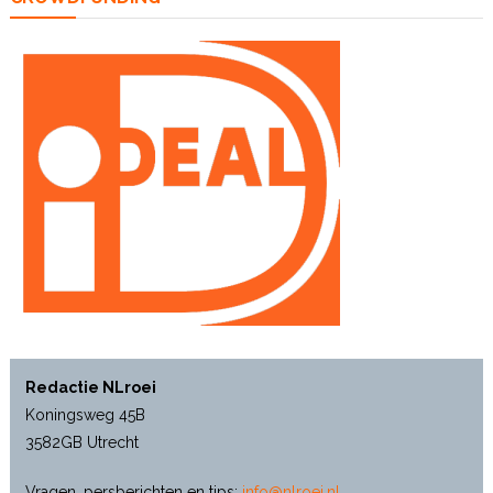
Redactie NLroei
Koningsweg 45B
3582GB Utrecht
Vragen, persberichten en tips:
info@nlroei.nl