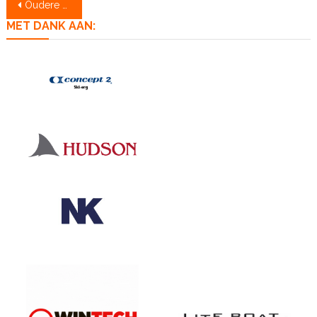
Berichtennavigatie
Oudere berichten
MET DANK AAN: