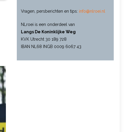
Vragen, persberichten en tips:
info@nlroei.nl
NLroei is een onderdeel van
Langs De Koninklijke Weg
KVK Utrecht 30 189 728
IBAN NL68 INGB 0009 6067 43