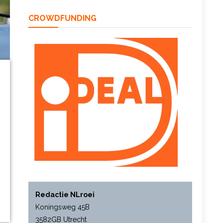
CROWDFUNDING
Redactie NLroei
Koningsweg 45B
3582GB Utrecht