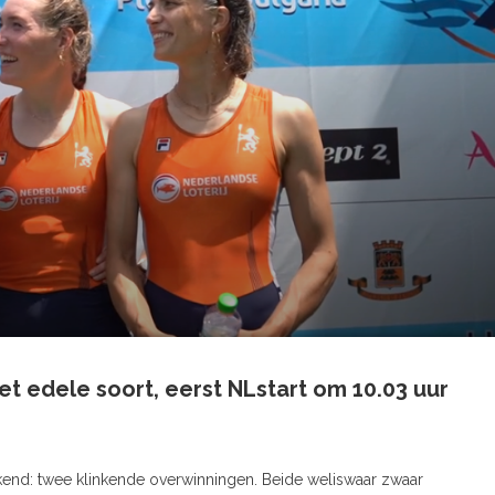
et edele soort, eerst NLstart om 10.03 uur
ekend: twee klinkende overwinningen. Beide weliswaar zwaar