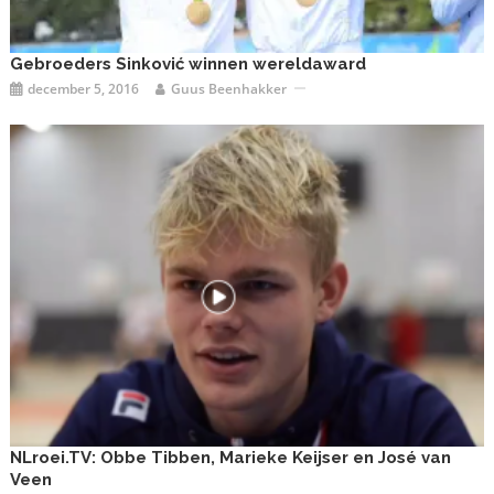
Gebroeders Sinković winnen wereldaward
december 5, 2016
Guus Beenhakker
NLroei.TV: Obbe Tibben, Marieke Keijser en José van
Veen