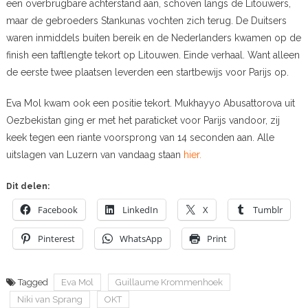
een overbrugbare achterstand aan, schoven langs de Litouwers,
maar de gebroeders Stankunas vochten zich terug. De Duitsers
waren inmiddels buiten bereik en de Nederlanders kwamen op de
finish een taftlengte tekort op Litouwen. Einde verhaal. Want alleen
de eerste twee plaatsen leverden een startbewijs voor Parijs op.
Eva Mol kwam ook een positie tekort. Mukhayyo Abusattorova uit
Oezbekistan ging er met het paraticket voor Parijs vandoor, zij
keek tegen een riante voorsprong van 14 seconden aan. Alle
uitslagen van Luzern van vandaag staan
hier.
Dit delen:
Facebook
LinkedIn
X
Tumblr
Pinterest
WhatsApp
Print
Tagged
Eva Mol
Guillaume Krommenhoek
Niki van Sprang
OKT