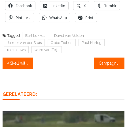
Facebook
LinkedIn
X
Tumblr
Pinterest
WhatsApp
Print
Tagged
Bart Lukkes
David van Velden
Jolmer van der Sluis
Obbe Tibben
Paul Hartog
roeinieuws
ward van Zeijl
Bericht
Skøll wil meer aandacht voor mentale gezondheid wedstrijdroeiers
Campagne: wees welkom in de (roei)sport
navigatie
GERELATEERD: