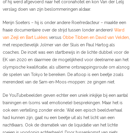
of hij werd afgevoerd naar het coronahotel en kon Van der Lelij
verslag doen van zijn beslommeringen aldaar.
Merijn Soeters – hij is onder andere Roei!redacteur – maakte een
fraaie documentaire over de strijd tussen (onder anderen)
Ward
van Zeijl en Bart Lukkes
versus
Obbe Tibben en David van Velden
,
met respectievelijk Jolmer van der Sluis en Paul Hartog als
coaches. De inzet was een startbewijs in de lichte dubbel voor de
EK van 2020 en daarmee de mogelijkheid voor deelname aan het
olympische kwalificatie, als ultieme ontsnappingsroute om alsnog
de spelen van Tokyo te bereiken. De afloop is een beetje zoals
merendeel van de Sam-en-Moos-moppen: ze gingen niet.
De YouTubebeelden geven echter een uniek inkijkje bij een aantal
trainingen en (soms wat emotionele) besprekingen. Maar het is
ook een vertelling zonder einde. Wat een episch beeldverhaal
had kunnen zijn, gaat nu een beetje uit als het licht van een
nachtkaars. Ook de dramatiek van de liquidatie van het lichte
roeien is voorlopig achterhaald. Door tussenkomst van niets