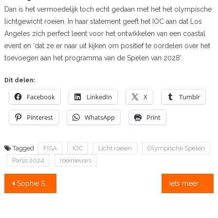
Dan is het vermoedelijk toch echt gedaan met het het olympische
lichtgewicht roeien. In haar statement geeft het IOC aan dat Los
Angeles zich perfect leent voor het ontwikkelen van een coastal
event en ‘dat ze er naar uit kijken om positief te oordelen over het
toevoegen aan het programma van de Spelen van 2028’.
Dit delen:
Facebook
LinkedIn
X
Tumblr
Pinterest
WhatsApp
Print
Tagged
FISA
IOC
Licht roeien
Olympische Spelen
Parijs 2024
roeinieuws
Bericht
Sophie Souwer plaatst zich in huiskamer voor ergo-WK
Iets meer ruimte voor topsporters
navigatie