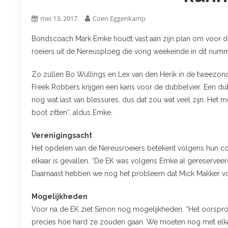
mei 13, 2017
Coen Eggenkamp
Bondscoach Mark Emke houdt vast aan zijn plan om voor de
roeiers uit de Nereusploeg die vorig weekeinde in dit num
Zo zullen Bo Wullings en Lex van den Herik in de tweezond
Freek Robbers krijgen een kans voor de dubbelvier. Een d
nog wat last van blessures, dus dat zou wat veel zijn. Het mo
boot zitten”, aldus Emke.
Verenigingsacht
Het opdelen van de Nereusroeiers betekent volgens hun coa
elkaar is gevallen. “De EK was volgens Emke al gereserveer
Daarnaast hebben we nog het probleem dat Mick Makker voorlo
Mogelijkheden
Voor na de EK ziet Simon nog mogelijkheden. “Het oorspronke
precies hoe hard ze zouden gaan. We moeten nog met elka