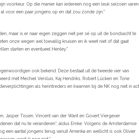
jn voorkeur. Op die manier kan iedereen nog een leuk seizoen varen
al voor een paar jongens op en dat zou zonde zijn.”
ijden, maar is er naar eigen zeggen niet per sé op uit de bondsacht te
ten onze wegen wel toevallig kruisen en ik weet niet of dat gaat
len starten en eventueel Henley.”
tegenwoordigen ook bekend. Deze bestaat uit de tweede vier van
eerd met Mechiel Versluis, Kaj Hendriks, Robert Lücken en Tone
verplichtingen als herintreders en kwamen bij de NK nog niet in act
en, Jasper Tissen, Vincent van der Want en Govert Viergever
redenen dat nu te veranderen”, aldus Emke. Volgens de Amsterdamse
 een aantal jongens terug vanuit Amerika en wellicht is ook Olivier