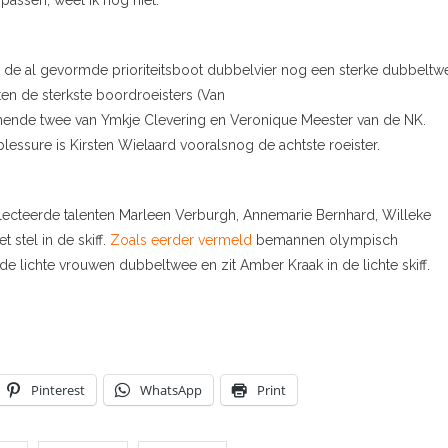
assen, weet ik nog niet.”
 de al gevormde prioriteitsboot dubbelvier nog een sterke dubbeltw
ten de sterkste boordroeisters (Van
nnende twee van Ymkje Clevering en Veronique Meester van de NK.
essure is Kirsten Wielaard vooralsnog de achtste roeister.
lecteerde talenten Marleen Verburgh, Annemarie Bernhard, Willeke
stel in de skiff.
Zoals eerder vermeld
bemannen olympisch
e lichte vrouwen dubbeltwee en zit Amber Kraak in de lichte skiff.
Pinterest
WhatsApp
Print