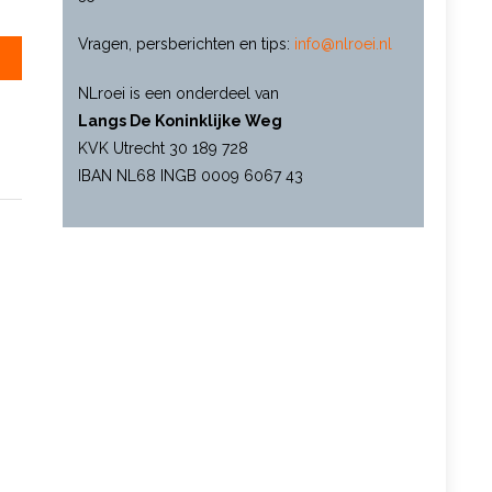
Vragen, persberichten en tips:
info@nlroei.nl
NLroei is een onderdeel van
Langs De Koninklijke Weg
KVK Utrecht 30 189 728
IBAN NL68 INGB 0009 6067 43