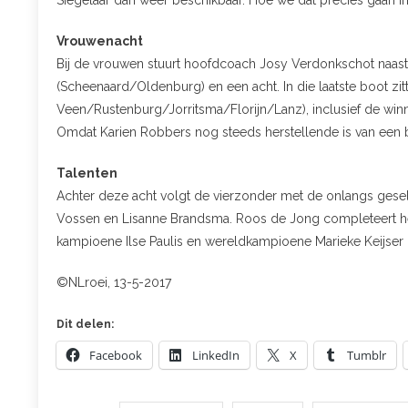
Siegelaar dan weer beschikbaar. Hoe we dat precies gaan inp
Vrouwenacht
Bij de vrouwen stuurt hoofdcoach Josy Verdonkschot naast
(Scheenaard/Oldenburg) en een acht. In die laatste boot zit
Veen/Rustenburg/Jorritsma/Florijn/Lanz), inclusief de wi
Omdat Karien Robbers nog steeds herstellende is van een bl
Talenten
Achter deze acht volgt de vierzonder met de onlangs gese
Vossen en Lisanne Brandsma. Roos de Jong completeert het 
kampioene Ilse Paulis en wereldkampioene Marieke Keijser d
©NLroei, 13-5-2017
Dit delen:
Facebook
LinkedIn
X
Tumblr