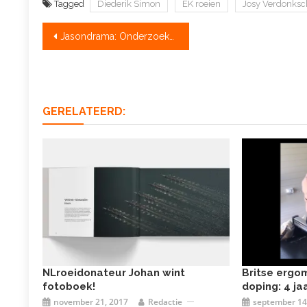
Tagged
Diederik Simon
EK roeien
Josy Verdonksc
Bericht
Jasondrama: Onderzoeken voor de zomer afgerond
navigatie
GERELATEERD:
NLroeidonateur Johan wint
Britse ergo
fotoboek!
doping: 4 ja
november 21, 2017
Redactie
september 14