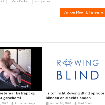
hot
Mark Emke
voorpagina
Van der Meer: ‘Dit is een enorme opsteker’
meteraar betrapt op
Triton richt Rowing Blind op voor
ar geschorst
blinden en slechtzienden
, 2022
Anne de Lange
januari 16, 2020
Meri Cools