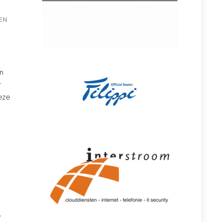
EN
en
r
deze
e