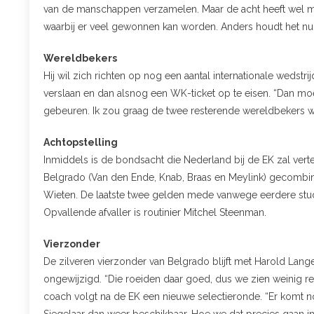
van de manschappen verzamelen. Maar de acht heeft wel mi
waarbij er veel gewonnen kan worden. Anders houdt het nu 
Wereldbekers
Hij wil zich richten op nog een aantal internationale wedstr
verslaan en dan alsnog een WK-ticket op te eisen. “Dan moe
gebeuren. Ik zou graag de twee resterende wereldbekers wil
Achtopstelling
Inmiddels is de bondsacht die Nederland bij de EK zal ver
Belgrado (Van den Ende, Knab, Braas en Meylink) gecombin
Wieten. De laatste twee gelden mede vanwege eerdere studie
Opvallende afvaller is routinier Mitchel Steenman.
Vierzonder
De zilveren vierzonder van Belgrado blijft met Harold Lang
ongewijzigd. “Die roeiden daar goed, dus we zien weinig 
coach volgt na de EK een nieuwe selectieronde. “Er komt nog