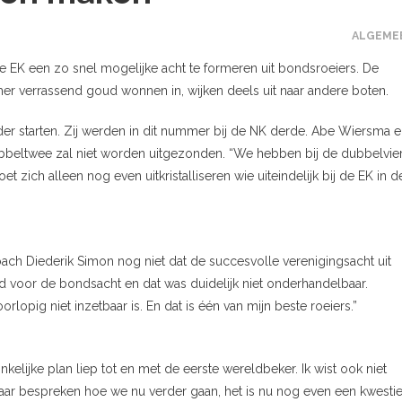
ALGEME
 EK een zo snel mogelijke acht te formeren uit bondsroeiers. De
mer verrassend goud wonnen in, wijken deels uit naar andere boten.
er starten. Zij werden in dit nummer bij de NK derde. Abe Wiersma 
ubbeltwee zal niet worden uitgezonden. “We hebben bij de dubbelvie
et zich alleen nog even uitkristalliseren wie uiteindelijk bij de EK in 
ch Diederik Simon nog niet dat de succesvolle verenigingsacht uit
d voor de bondsacht en dat was duidelijk niet onderhandelbaar.
pig niet inzetbaar is. En dat is één van mijn beste roeiers.”
lijke plan liep tot en met de eerste wereldbeker. Ik wist ook niet
ar bespreken hoe we nu verder gaan, het is nu nog even een kwesti