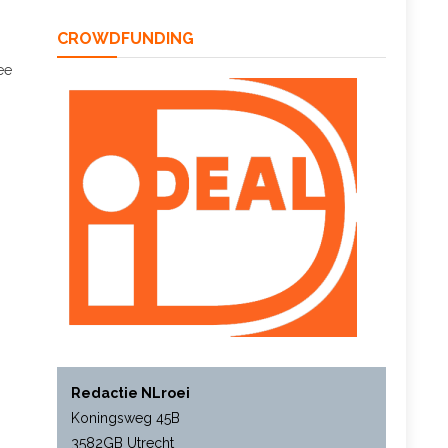
CROWDFUNDING
ee
Redactie NLroei
Koningsweg 45B
3582GB Utrecht