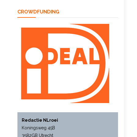
CROWDFUNDING
Redactie NLroei
Koningsweg 45B
3582GB Utrecht