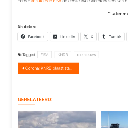
Eerder
annuleerde FISA
de eerste twee wereldbekers van dit
** later m
Dit delen:
Facebook
LinkedIn
X
Tumblr
Tagged
FISA
KNRB
roeinieuws
Bericht
Corona: KNRB blaast stages Avis en Pusiano af
navigatie
GERELATEERD: