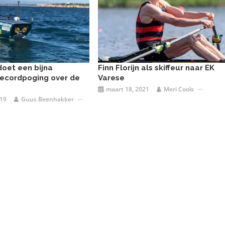
doet een bijna
Finn Florijn als skiffeur naar EK
recordpoging over de
Varese
maart 18, 2021
Meri Cools
019
Guus Beenhakker