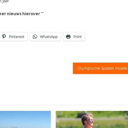
 jaar.
eer nieuws hierover **
Pinterest
WhatsApp
Print
Olympische Spelen moeten voor