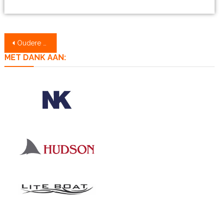
Berichtennavigatie
Oudere berichten
MET DANK AAN: