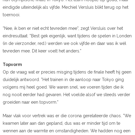
eindigde uiteindelijk als vijfde. Mechiel Versluis blikt terug op het
toernooi.
”Nee, ik ben er niet echt tevreden mee”, zegt Versluis over het
eindresultaat. ”Best gek eigenlijk, want tijdens de spelen in Londen
(in de vierzonder, red.) werden we ook vijfde en daar was ik wél
tevreden mee. Dit keer voelt het anders.”
Topvorm
Op de vraag wat er precies misging tijdens de finale heeft hij geen
duidelijk antwoord. ”Het trainen in de aanloop naar Tokyo ging
volgens mij heel goed. We waren snel, we voeren tijden die ik
nog nooit eerder had gevaren. Het voelde alsof we steeds verder
groeiden naar een topvorm.”
Maar vlak voor vertrek was er die corona gerelateerde chaos. ”We
kwamen later aan dan gepland, dus was er minder tijd om te
wennen aan de warmte en omstandigheden. We hadden nog een