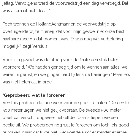
jetlag. Vervolgens werd de voorwedstrijd een dag vervroegd. Dat
was allemaal niet ideaal.”
Toch wonnen de HollandAchtmannen de voorwedstrijd op
overtuigende wijze. ”Terwijl dat voor mijn gevoel niet onze best
haalbare race op dat moment was. Er was nog wel verbetering
mogelijk”, zegt Versluis.
Voor zijn gevoel was de ploeg voor de finale een stuk beter
voorbereid. ”We hadden genoeg tijd om te wennen aan alles, we
waren uitgerust, en we gingen hard tijdens de trainingen.” Maar iets
was niet helemaal in orde.
‘Geprobeerd
wat te forceren’
Versluis probeert de race weer voor de geest te halen. ”De eerste
500 meter lagen we niet gelijk vooraan. De tweede 500 meter
bleef dat verschil ongeveer hetzelfde. Daarna liepen we een
beetje uit. We probeerden nog wat te forceren om toch iets goed
te maken, maar dat lukte niet. Het voelde alsof er minder energie