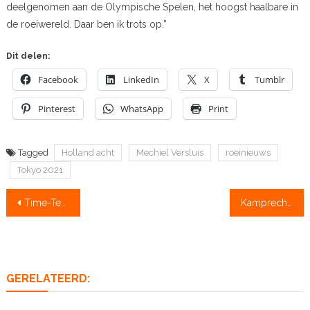
deelgenomen aan de Olympische Spelen, het hoogst haalbare in
de roeiwereld. Daar ben ik trots op.”
Dit delen:
Facebook
LinkedIn
X
Tumblr
Pinterest
WhatsApp
Print
Tagged
Holland acht
Mechiel Versluis
roeinieuws
Tokyo 2021
Bericht
Time-Team zoekt een support- en salesmanager
Kamprechters broodnodig
navigatie
GERELATEERD: