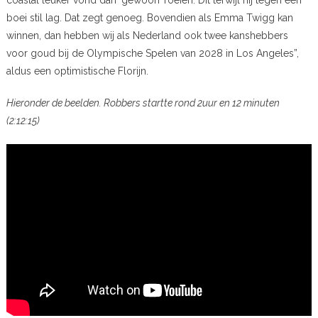
coastal leuker vond dan ‘gewoon’ roeien. Dit terwijl hij tegen een
boei stil lag. Dat zegt genoeg. Bovendien als Emma Twigg kan
winnen, dan hebben wij als Nederland ook twee kanshebbers
voor goud bij de Olympische Spelen van 2028 in Los Angeles”,
aldus een optimistische Florijn.
Hieronder de beelden. Robbers startte rond 2uur en 12 minuten
(2:12:15)