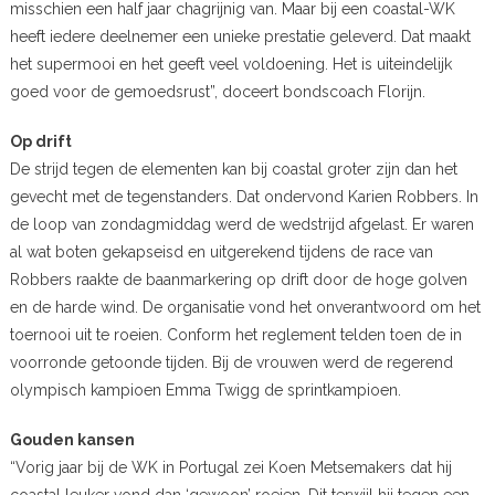
misschien een half jaar chagrijnig van. Maar bij een coastal-WK
heeft iedere deelnemer een unieke prestatie geleverd. Dat maakt
het supermooi en het geeft veel voldoening. Het is uiteindelijk
goed voor de gemoedsrust”, doceert bondscoach Florijn.
Op drift
De strijd tegen de elementen kan bij coastal groter zijn dan het
gevecht met de tegenstanders. Dat ondervond Karien Robbers. In
de loop van zondagmiddag werd de wedstrijd afgelast. Er waren
al wat boten gekapseisd en uitgerekend tijdens de race van
Robbers raakte de baanmarkering op drift door de hoge golven
en de harde wind. De organisatie vond het onverantwoord om het
toernooi uit te roeien. Conform het reglement telden toen de in
voorronde getoonde tijden. Bij de vrouwen werd de regerend
olympisch kampioen Emma Twigg de sprintkampioen.
Gouden kansen
“Vorig jaar bij de WK in Portugal zei Koen Metsemakers dat hij