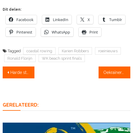
Dit delen:
Facebook
LinkedIn
X
Tumblr
Pinterest
WhatsApp
Print
Tagged
coastal rowing
Karien Robbers
roeinieuws
Ronald Florijn
WK beach sprint finals
Bericht
Harde strijd in Hilversum: Scheenaard en Molenaar winnen
Oekraïners doen mee aan de Head of the Charles
navigatie
GERELATEERD: