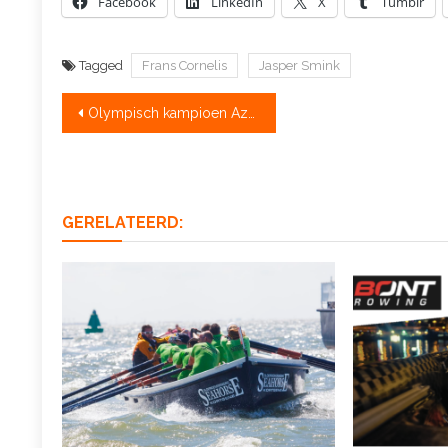
Facebook
LinkedIn
X
Tumblr
Tagged
Frans Cornelis
Jasper Smink
Bericht
Olympisch kampioen Azou stopt met roeien
navigatie
GERELATEERD: