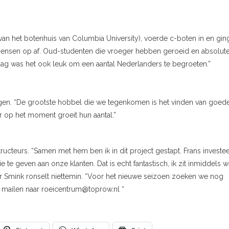
van het botenhuis van Columbia University), voerde c-boten in en gin
i mensen op af. Oud-studenten die vroeger hebben geroeid en absolut
dag was het ook leuk om een aantal Nederlanders te begroeten.”
ngen. “De grootste hobbel die we tegenkomen is het vinden van goed
 op het moment groeit hun aantal.”
nstructeurs. “Samen met hem ben ik in dit project gestapt. Frans investee
 te geven aan onze klanten. Dat is echt fantastisch, ik zit inmiddels 
aar Smink ronselt niettemin. “Voor het nieuwe seizoen zoeken we nog
 mailen naar roeicentrum@toprow.nl “