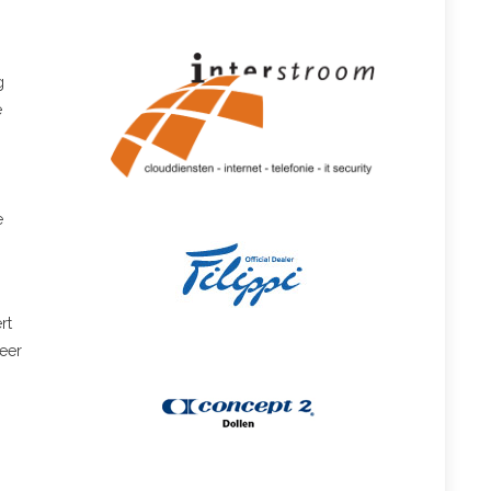
g
e
e
rt
weer