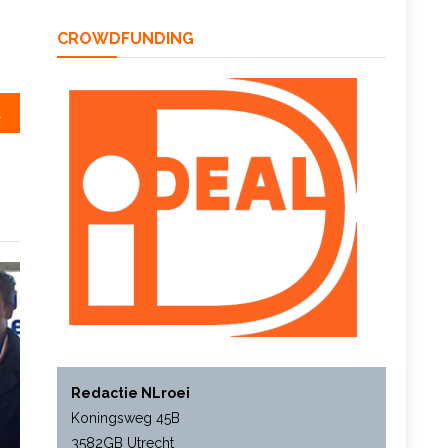
CROWDFUNDING
te water
Redactie NLroei
Koningsweg 45B
3582GB Utrecht