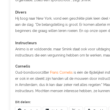
organisatie, zoals een sportschool”, zegt Smink.
Divers
Hij toog naar New York, vond een geschikte plek (een deel 
aan de slag. “De belangstelling is groot. Er komen allerle
beginners die graag willen leren roeien. En op onze open 
Instructeurs
Animo is er voldoende, maar Smink staat ook voor uitdagi
instructeurs die een vergunning hebben om te werken, maar
Cornelis
Oud-bondsvoorzitter
Frans Cornelis
is één de (tijdelijke) i
er ook in en steekt zijn handen uit de mouwen door instructie
in Amsterdam, dus ik kan daar zeker niet alles regelen.” M
instructeurs. Mochten mensen interesse hebben, ze kunnen
Dit delen: