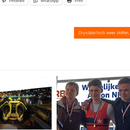
Pinterest
WhatsApp
Print
Drysdale toch weer skiffend 