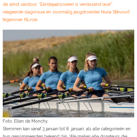
de winst vandoor. “Eerstejaarsroeien is verrassend leuk”,
reageerde slagvrouw en voormalig jeugdroeister Nuria Stikvoort
tegenover NLroei.
Foto: Ellen de Monchy.
Stemmen kan vanaf 3 januari tot 8 januari, als alle categorieën en
hun genomineerden bekend zijn. We mailen alle donateurs die