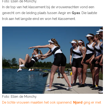
Foto: Ellen de Monchy.
In de top van het klassement bij de vrouwenachten vond een
gevecht om de leiding plaats tussen Aegir en
Gyas
. Die laatste
trok aan het langste eind en won het klassement.
Foto: Ellen de Monchy.
De lichte vrouwen maakten het ook spannend.
Njord
ging er met