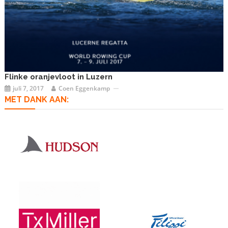
Flinke oranjevloot in Luzern
juli 7, 2017
Coen Eggenkamp
MET DANK AAN: