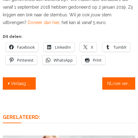
vanaf 1 september 2018 hebben gedoneerd op 2 januari 2019. Zij
krijgen een link naar de stembus. Wil je ook jouw stem
uitbrengen?
Doneer dan hier
, het kan al vanaf 5 euro.
Dit delen:
Facebook
LinkedIn
X
Tumblr
Pinterest
WhatsApp
Print
Bericht
Verlaag vandaag nog uw vermogen: doneer aan NLroei
NLroei verkiezingen: is de beste developmentploeg’18 van Aegir, Njord, Nereus of Triton?
navigatie
GERELATEERD: