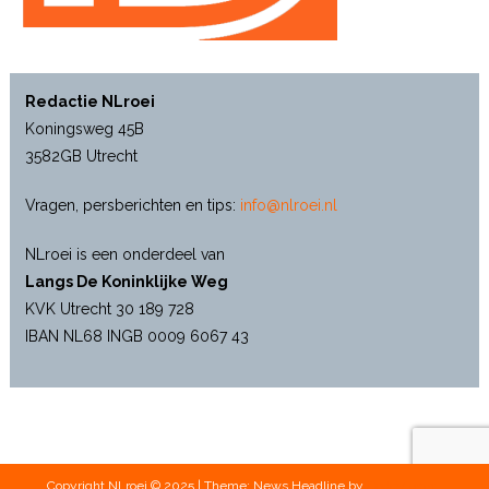
Redactie NLroei
Koningsweg 45B
3582GB Utrecht
Vragen, persberichten en tips:
info@nlroei.nl
NLroei is een onderdeel van
Langs De Koninklijke Weg
KVK Utrecht 30 189 728
IBAN NL68 INGB 0009 6067 43
Copyright NLroei © 2025
|
Theme: News Headline by
CodeVibrant
.