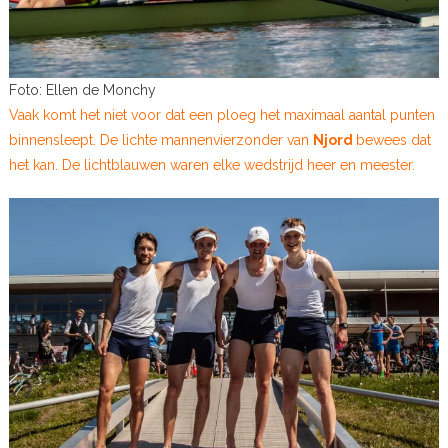
Foto: Ellen de Monchy
Vaak komt het niet voor dat een ploeg het maximaal aantal punten
binnensleept. De lichte mannenvierzonder van
Njord
bewees dat
het kan. De lichtblauwen waren elke wedstrijd heer en meester.