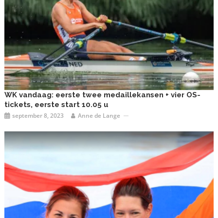
WK vandaag: eerste twee medaillekansen + vier OS-
tickets, eerste start 10.05 u
september 8, 2023
Anne de Lange