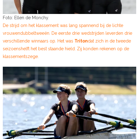
Foto: Ellen de Monchy.
De strijd om het klassement was lang spannend bij de lichte
vrouwendubbeltweeën. De eerste drie wedstrijden leverden drie
verschillende winnaars op. Het was
Triton
dat zich in de tweede
seizoenshelft het best staande hield. Zij konden rekenen op de
klassementszege.