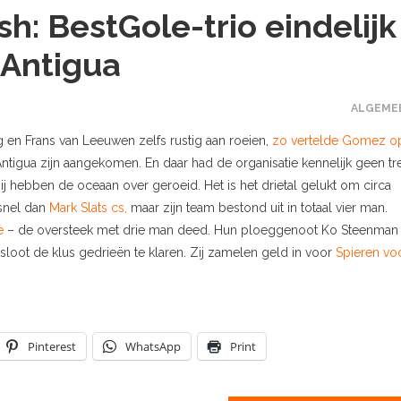
h: BestGole-trio eindelijk
 Antigua
ALGEME
en Frans van Leeuwen zelfs rustig aan roeien,
zo vertelde Gomez o
ntigua zijn aangekomen. En daar had de organisatie kennelijk geen tr
ij hebben de oceaan over geroeid. Het is het drietal gelukt om circa
 snel dan
Mark Slats cs,
maar zijn team bestond uit in totaal vier man.
e
– de oversteek met drie man deed. Hun ploeggenoot Ko Steenman
esloot de klus gedrieën te klaren. Zij zamelen geld in voor
Spieren vo
Pinterest
WhatsApp
Print