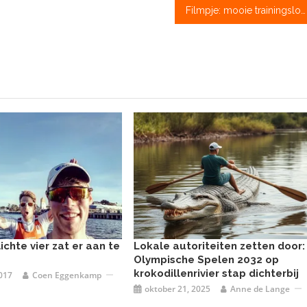
Filmpje: mooie trainingslocatie in de USA, Lake Lenape
ichte vier zat er aan te
Lokale autoriteiten zetten door:
Olympische Spelen 2032 op
krokodillenrivier stap dichterbij
2017
Coen Eggenkamp
oktober 21, 2025
Anne de Lange