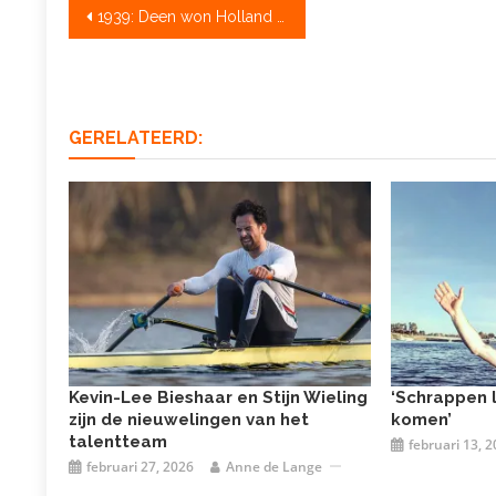
Bericht
1939: Deen won Holland Beker en prins Bernhard reikte prijs uit aan het Duitse leger
navigatie
GERELATEERD:
Kevin-Lee Bieshaar en Stijn Wieling
‘Schrappen l
zijn de nieuwelingen van het
komen’
talentteam
februari 13, 
februari 27, 2026
Anne de Lange