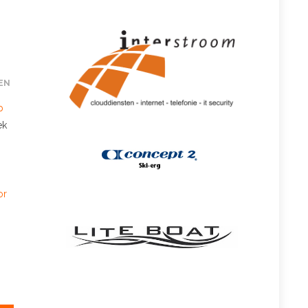
EN
p
ek
or