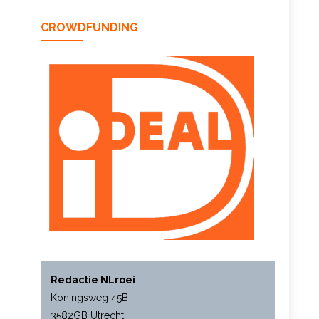
CROWDFUNDING
Redactie NLroei
Koningsweg 45B
3582GB Utrecht