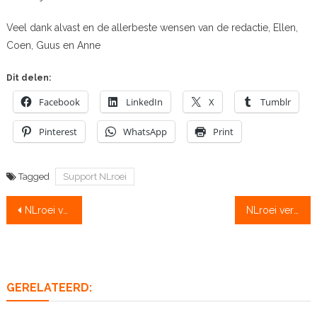
Veel dank alvast en de allerbeste wensen van de redactie, Ellen,
Coen, Guus en Anne
Dit delen:
Facebook
LinkedIn
X
Tumblr
Pinterest
WhatsApp
Print
Tagged
Support NLroei
Bericht
NLroei verkiezingen: coach van 2018: Thomas Notermans, Jan Klerks of Diederik Simon
NLroei verkiezingen: komen de eerstejaars van 2018 uit Amsterdam, Groningen of Leiden?
navigatie
GERELATEERD: