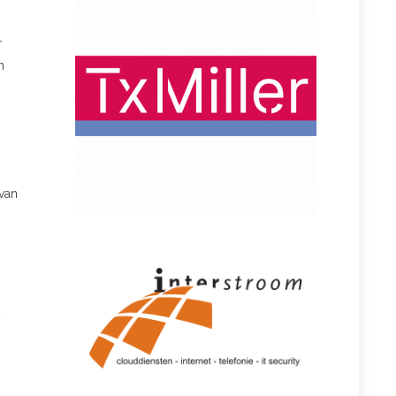
r
n
van