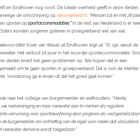
elft en Eindhoven nog voort. De lokale overheid geeft in deze steden
vanwege de omschrijving op
rijksoverheid.nl
:
“Mensen tot en met 26 jaa
ten sporten op
sportaccommodaties.”
In de rest van Nederland is er (ee
. Elders konden jongeren gisteren in ploegverband wel van wal.
avoorzitter Koen van Wesel uit Eindhoven legt uit: “Er zijn vanuit de
roeiwater. Het verbod zit puur in het woordje sportaccommodatie. Ons
 andere steden levert het geen problemen op. We hopen dat er een
emaakt om te gaan sporten in groepsverband. Dat is ook de intentie 
te. Vooralsnog ga ik ervan uit dat het goed gaat komen.”
nde naar het college van burgemeester en wethouders: “
Hierbij
w roeivereniging en haar roeiwater aan te merken als reguliere
ente verruiming voor sportbeoefening door jongeren als vastgesteld door
 de burgemeester om ontheffing van de regel voor roeien dat uitsluitend
t roeiwater derhalve wordt toegestaan.
“