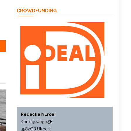
CROWDFUNDING
locatie voor kanoërs
Redactie NLroei
Koningsweg 45B
3582GB Utrecht