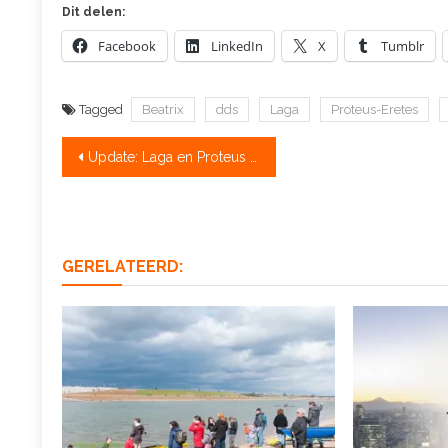
Dit delen:
Facebook
LinkedIn
X
Tumblr
Tagged
Beatrix
dds
Laga
Proteus-Eretes
Bericht
Update: Laga en Proteus toch weer het water op
navigatie
GERELATEERD: