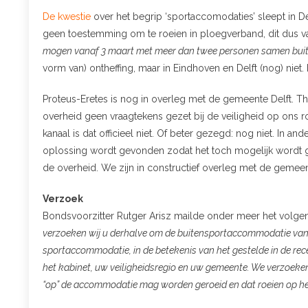
De kwestie
over het begrip ‘sportaccomodaties’ sleept in D
geen toestemming om te roeien in ploegverband, dit dus 
mogen vanaf 3 maart met meer dan twee personen samen bui
vorm van) ontheffing, maar in Eindhoven en Delft (nog) niet
Proteus-Eretes is nog in overleg met de gemeente Delft. Thet
overheid geen vraagtekens gezet bij de veiligheid op ons 
kanaal is dat officieel niet. Of beter gezegd: nog niet. In
oplossing wordt gevonden zodat het toch mogelijk wordt g
de overheid. We zijn in constructief overleg met de gemeen
Verzoek
Bondsvoorzitter Rutger Arisz mailde onder meer het volge
verzoeken wij u derhalve om de buitensportaccommodatie van u
sportaccommodatie, in de betekenis van het gestelde in de rec
het kabinet, uw veiligheidsregio en uw gemeente. We verzoeken
“op” de accommodatie mag worden geroeid en dat roeien op he