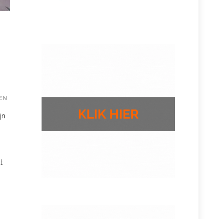
EN
jn
t