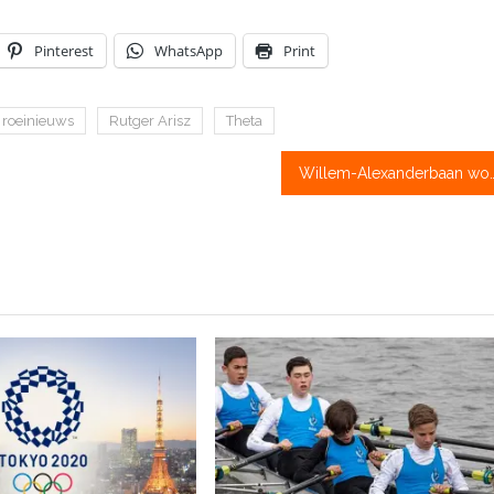
Pinterest
WhatsApp
Print
roeinieuws
Rutger Arisz
Theta
Willem-Alexanderbaan wordt topsport