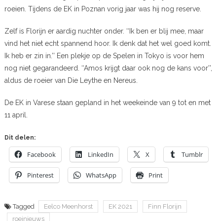
roeien. Tijdens de EK in Poznan vorig jaar was hij nog reserve.
Zelf is Florijn er aardig nuchter onder. ‘‘Ik ben er blij mee, maar
vind het niet echt spannend hoor. Ik denk dat het wel goed komt.
Ik heb er zin in.’’ Een plekje op de Spelen in Tokyo is voor hem
nog niet gegarandeerd. ‘‘Amos krijgt daar ook nog de kans voor’’,
aldus de roeier van Die Leythe en Nereus.
De EK in Varese staan gepland in het weekeinde van 9 tot en met
11 april.
Dit delen:
Facebook
LinkedIn
X
Tumblr
Pinterest
WhatsApp
Print
Tagged
Eelco Meenhorst
EK 2021
Finn Florijn
roeinieuws