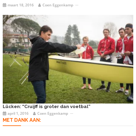
maart 18, 2016
Coen Eggenkamp
Lücken: “Cruijff is groter dan voetbal”
april 1, 2016
Coen Eggenkamp
MET DANK AAN: