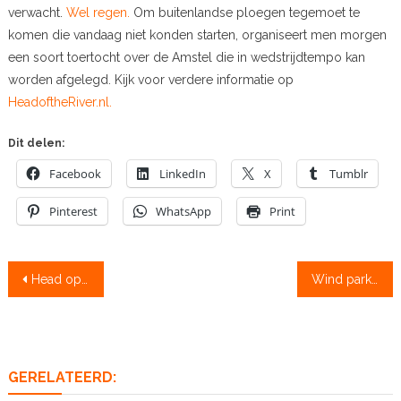
verwacht.
Wel regen.
Om buitenlandse ploegen tegemoet te
komen die vandaag niet konden starten, organiseert men morgen
een soort toertocht over de Amstel die in wedstrijdtempo kan
worden afgelegd. Kijk voor verdere informatie op
HeadoftheRiver.nl.
Dit delen:
Facebook
LinkedIn
X
Tumblr
Pinterest
WhatsApp
Print
Bericht
Head op losse schroeven
Wind parkeert Franse botenwagen op de vangrail
navigatie
GERELATEERD: