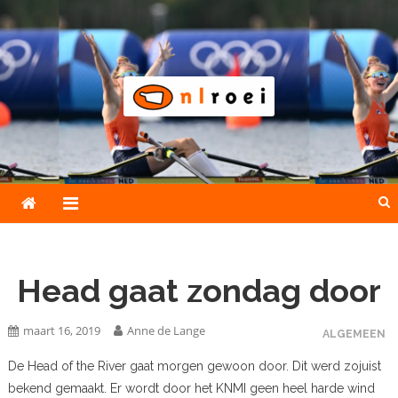
Skip
to
content
NLroei
Roeinieuws Nieuws en achtergronden over roeien
Head gaat zondag door
maart 16, 2019
Anne de Lange
ALGEMEEN
De Head of the River gaat morgen gewoon door. Dit werd zojuist
bekend gemaakt. Er wordt door het KNMI geen heel harde wind