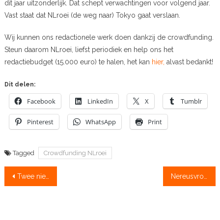
dit jaar uitzonderlijk. Dat schept verwachtingen voor volgend jaar.
Vast staat dat NLroei (de weg naar) Tokyo gaat verslaan.
Wij kunnen ons redactionele werk doen dankzij de crowdfunding.
Steun daarom NLroei, liefst periodiek en help ons het
redactiebudget (15.000 euro) te halen, het kan
hier,
alvast bedankt!
Dit delen:
Facebook
LinkedIn
X
Tumblr
Pinterest
WhatsApp
Print
Tagged
Crowdfunding NLroei
Bericht
Twee nieuwe wedstrijden op nationale kalender
Nereusvrouwen winnen in Basel
navigatie