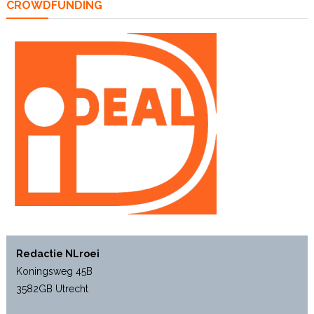
CROWDFUNDING
Redactie NLroei
Koningsweg 45B
3582GB Utrecht