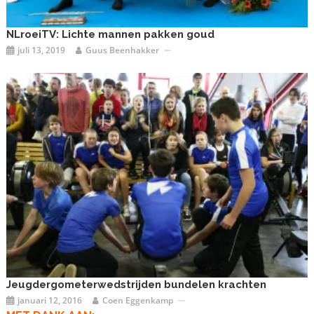
NLroeiTV: Lichte mannen pakken goud
juli 13, 2019
Guus Beenhakker
Jeugdergometerwedstrijden bundelen krachten
januari 12, 2016
Coen Eggenkamp