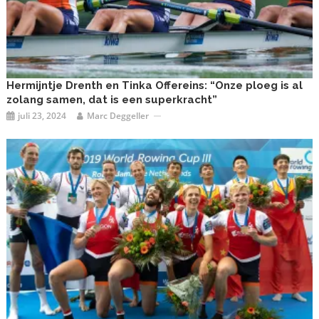
Hermijntje Drenth en Tinka Offereins: “Onze ploeg is al
zolang samen, dat is een superkracht”
juli 23, 2024
Marc Deggeller