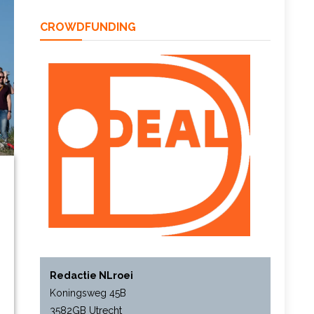
CROWDFUNDING
Redactie NLroei
Koningsweg 45B
3582GB Utrecht