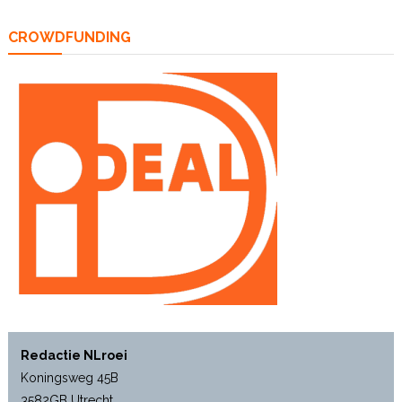
CROWDFUNDING
Redactie NLroei
Koningsweg 45B
3582GB Utrecht