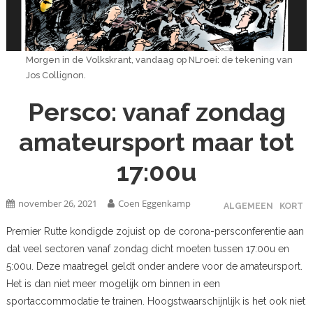
Morgen in de Volkskrant, vandaag op NLroei: de tekening van
Jos Collignon.
Persco: vanaf zondag
amateursport maar tot
17:00u
november 26, 2021
Coen Eggenkamp
ALGEMEEN
KORT
Premier Rutte kondigde zojuist op de corona-persconferentie aan
dat veel sectoren vanaf zondag dicht moeten tussen 17:00u en
5:00u. Deze maatregel geldt onder andere voor de amateursport.
Het is dan niet meer mogelijk om binnen in een
sportaccommodatie te trainen. Hoogstwaarschijnlijk is het ook niet