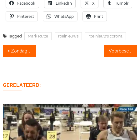
Facebook
LinkedIn
X
Tumblr
Pinterest
WhatsApp
Print
Tagged
Mark Rutte
roeinieuws
roeinieuws corona
Bericht
Zondag naar de Hel?
Voorbeschouwing Hel van het Noorden: it giet on!
navigatie
GERELATEERD: