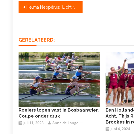
Bericht
Helma Neppérus: ‘Licht roeien aan zijden draad’
navigatie
GERELATEERD:
Roeiers lopen vast in Bosbaanwier,
Een Holland
Coupe onder druk
Acht, Thijs 
Brookes in r
juli 11, 2023
Anne de Lange
juni 4, 2024