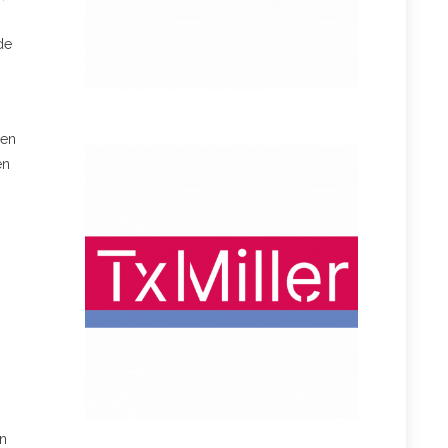
de
den
en
en