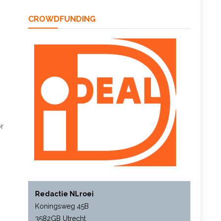
CROWDFUNDING
or
Redactie NLroei
Koningsweg 45B
3582GB Utrecht