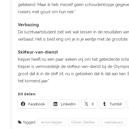
getekend. Maar ik heb mezelf geen schouderklopje gegeven. Af
roeiers met goud om hun nek.”
Verbazing
De luchtvaartstudent ziet wel wat lessen in de resultaten va
verbaast. Het is best eng om je in je eentje met de grootste
Skiffeur-van-dienst
Keijser heeft nu een paar weken vrij om het geteisterde li
Keijser is vermoedelijk de skiffeur-van-dienst bij de Olym
groot dat ik in de skiff zit, nu is gebleken dat ik dat aan k
het komend jaar.”
Dit delen:
Facebook
LinkedIn
X
Tumblr
Tagged
amos keijser
Oliver Zeidler
roeinieuws