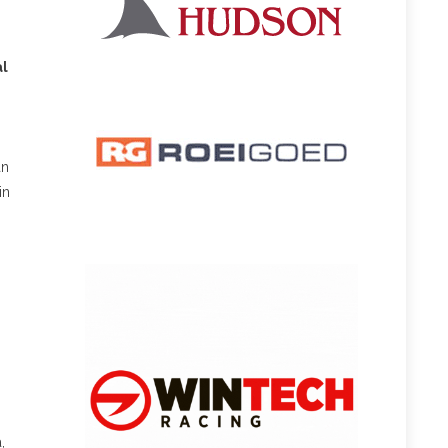
al
an
in
,