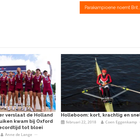
Parakampioene noemt Britse roeibond ‘eetstoornisfabriek’
er verslaat de Holland
Holleboom: kort, krachtig en sne
Ruiken kwam bij Oxford
februari 22, 2018
Coen Eggenkamp
ecordtijd tot bloei
Anne de Lange