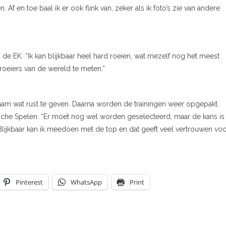
 en toe baal ik er ook flink van, zeker als ik foto’s zie van andere
n de EK: “Ik kan blijkbaar heel hard roeien, wat mezelf nog het meest
 roeiers van de wereld te meten.”
chaam wat rust te geven. Daarna worden de trainingen weer opgepakt.
pische Spelen. “Er moet nog wel worden geselecteerd, maar de kans is
an. Blijkbaar kan ik meedoen met de top en dat geeft veel vertrouwen vo
Pinterest
WhatsApp
Print