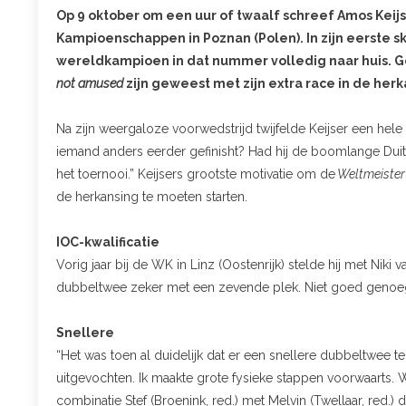
Op 9 oktober om een uur of twaalf schreef Amos Keijs
Kampioenschappen in Poznan (Polen). In zijn eerste sk
wereldkampioen in dat nummer volledig naar huis. Go
not amused
zijn geweest met zijn extra race in de herk
Na zijn weergaloze voorwedstrijd twijfelde Keijser een hele 
iemand anders eerder gefinisht? Had hij de boomlange Dui
het toernooi.” Keijsers grootste motivatie om de
Weltmeister
de herkansing te moeten starten.
IOC-kwalificatie
Vorig jaar bij de WK in Linz (Oostenrijk) stelde hij met Nik
dubbeltwee zeker met een zevende plek. Niet goed genoe
Snellere
“Het was toen al duidelijk dat er een snellere dubbeltwee te
uitgevochten. Ik maakte grote fysieke stappen voorwaarts. 
combinatie Stef (Broenink, red.) met Melvin (Twellaar, red.