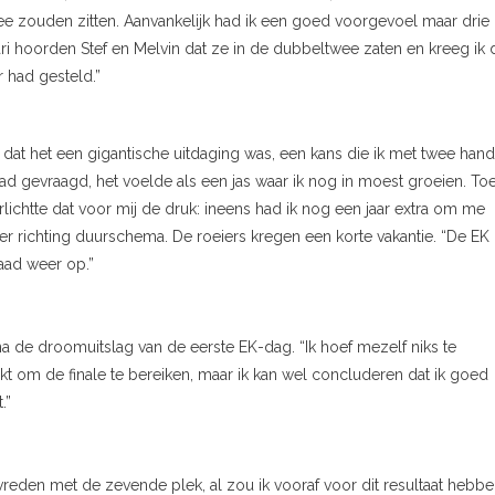
ee zouden zitten. Aanvankelijk had ik een goed voorgevoel maar drie
i hoorden Stef en Melvin dat ze in de dubbeltwee zaten en kreeg ik 
r had gesteld.”
n dat het een gigantische uitdaging was, een kans die ik met twee han
d gevraagd, het voelde als een jas waar ik nog in moest groeien. To
ichtte dat voor mij de druk: ineens had ik nog een jaar extra om me
er richting duurschema. De roeiers kregen een korte vakantie. “De EK
aad weer op.”
 na de droomuitslag van de eerste EK-dag. “Ik hoef mezelf niks te
elukt om de finale te bereiken, maar ik kan wel concluderen dat ik goed
.”
tevreden met de zevende plek, al zou ik vooraf voor dit resultaat hebb