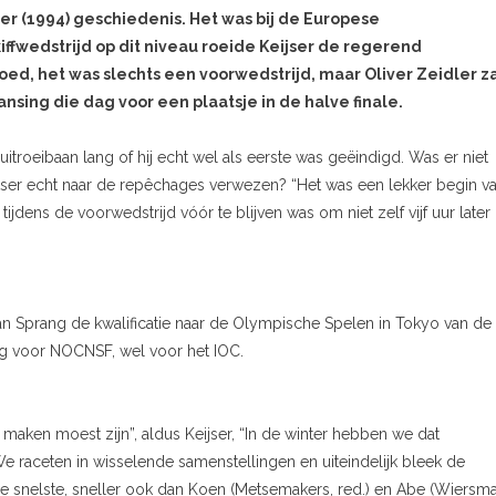
er (1994) geschiedenis. Het was bij de Europese
iffwedstrijd op dit niveau roeide Keijser de regerend
ed, het was slechts een voorwedstrijd, maar Oliver Zeidler z
ansing die dag voor een plaatsje in de halve finale.
uitroeibaan lang of hij echt wel als eerste was geëindigd. Was er niet
tser echt naar de repêchages verwezen? “Het was een lekker begin v
tijdens de voorwedstrijd vóór te blijven was om niet zelf vijf uur later 
i van Sprang de kwalificatie naar de Olympische Spelen in Tokyo van de
g voor NOCNSF, wel voor het IOC.
 maken moest zijn”, aldus Keijser, “In de winter hebben we dat
We raceten in wisselende samenstellingen en uiteindelijk bleek de
) de snelste, sneller ook dan Koen (Metsemakers, red.) en Abe (Wiersma