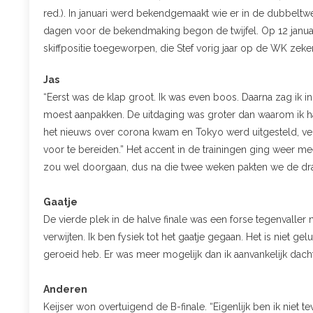
red.). In januari werd bekendgemaakt wie er in de dubbeltw
dagen voor de bekendmaking begon de twijfel. Op 12 januar
skiffpositie toegeworpen, die Stef vorig jaar op de WK zeke
Jas
“Eerst was de klap groot. Ik was even boos. Daarna zag ik i
moest aanpakken. De uitdaging was groter dan waarom ik ha
het nieuws over corona kwam en Tokyo werd uitgesteld, verl
voor te bereiden.” Het accent in de trainingen ging weer me
zou wel doorgaan, dus na die twee weken pakten we de dr
Gaatje
De vierde plek in de halve finale was een forse tegenvaller
verwijten. Ik ben fysiek tot het gaatje gegaan. Het is niet g
geroeid heb. Er was meer mogelijk dan ik aanvankelijk dacht
Anderen
Keijser won overtuigend de B-finale. “Eigenlijk ben ik niet 