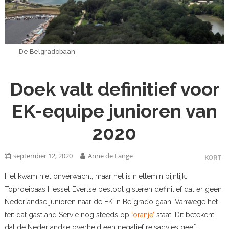
De Belgradobaan
Doek valt definitief voor
EK-equipe junioren van
2020
september 12, 2020
Anne de Lange
KORT
Het kwam niet onverwacht, maar het is niettemin pijnlijk.
Toproeibaas Hessel Evertse besloot gisteren definitief dat er geen
Nederlandse junioren naar de EK in Belgrado gaan. Vanwege het
feit dat gastland Servië nog steeds op
‘oranje’
staat. Dit betekent
dat de Nederlandse overheid een negatief reisadvies geeft.