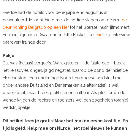
Evertse had de hotels voor de equipe eind augustus al
geannuleerd. Maar hij hield met de nodige slagen om de arm
de
deur richting Belgrado op een kier
tot het uiterste inschrijfmoment.
Een aantal junioren (waaronder Jelle Bakker, lees
hier
zijn interview
daarover) trainde door.
Pakje
Dat was (helaas) vergeefs. Want gisteren – de fatale dag – bleek
het reisadvies ongewijzigd negatief, waarop de bond definitief de
EKdeur sloot. Een onderlinge Noord-Europeese wedstrijd met
onder andere Duitsland en Denemarken als alternatief, is wel
onderzocht, maar bleek praktisch onhaalbaar. Als pleister op de
wonde krijgen de roeiers en roeisters wel een zogeheten (oranje)
wedstrijdpakje.
Dit artikel lees je gratis! Maar het maken ervan kost tijd. En
tijd is geld. Help mee om NLroei het roeinieuws te kunnen