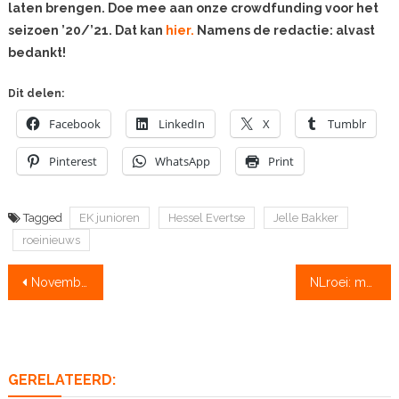
laten brengen. Doe mee aan onze crowdfunding voor het
seizoen ’20/’21. Dat kan
hier.
Namens de redactie: alvast
bedankt!
Dit delen:
Facebook
LinkedIn
X
Tumblr
Pinterest
WhatsApp
Print
Tagged
EK junioren
Hessel Evertse
Jelle Bakker
roeinieuws
Bericht
Novembervieren vanwege capaciteitsproblemen geschrapt
NLroei: meer dan 6.000.000 x gelezen in 5 jaar, steun ook in het seizoen ’20/’21!
navigatie
GERELATEERD: