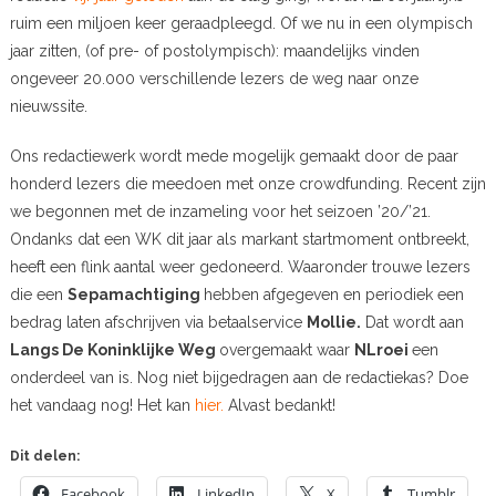
ruim een miljoen keer geraadpleegd. Of we nu in een olympisch
jaar zitten, (of pre- of postolympisch): maandelijks vinden
ongeveer 20.000 verschillende lezers de weg naar onze
nieuwssite.
Ons redactiewerk wordt mede mogelijk gemaakt door de paar
honderd lezers die meedoen met onze crowdfunding. Recent zijn
we begonnen met de inzameling voor het seizoen ’20/’21.
Ondanks dat een WK dit jaar als markant startmoment ontbreekt,
heeft een flink aantal weer gedoneerd. Waaronder trouwe lezers
die een
Sepamachtiging
hebben afgegeven en periodiek een
bedrag laten afschrijven via betaalservice
Mollie.
Dat wordt aan
Langs De Koninklijke Weg
overgemaakt waar
NLroei
een
onderdeel van is. Nog niet bijgedragen aan de redactiekas? Doe
het vandaag nog! Het kan
hier.
Alvast bedankt!
Dit delen:
Facebook
LinkedIn
X
Tumblr