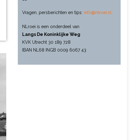
Vragen, persberichten en tips:
info@nlroei.nl
NLroei is een onderdeel van
Langs De Koninklijke Weg
KVK Utrecht 30 189 728
IBAN NL68 INGB 0009 6067 43