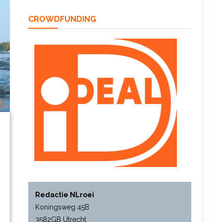
CROWDFUNDING
r
Redactie NLroei
Koningsweg 45B
3582GB Utrecht