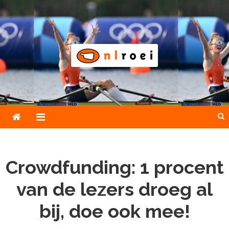
Skip
to
content
NLroei
Roeinieuws Nieuws en achtergronden over roeien
Crowdfunding: 1 procent
van de lezers droeg al
bij, doe ook mee!