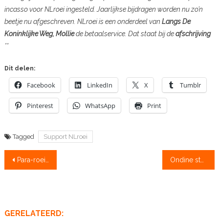
incasso voor NLroei ingesteld. Jaarlijkse bijdragen worden nu zo’n
beetje nu afgeschreven. NLroei is een onderdeel van
Langs De
Koninklijke Weg, Mollie
de betaalservice. Dat staat bij de
afschrijving
**
Dit delen:
Facebook
LinkedIn
X
Tumblr
Pinterest
WhatsApp
Print
Tagged
Support NLroei
Bericht
Para-roeier Edwin Vermetten wereldnieuws
Ondine stopt: botenloods op marktplaats
navigatie
GERELATEERD: