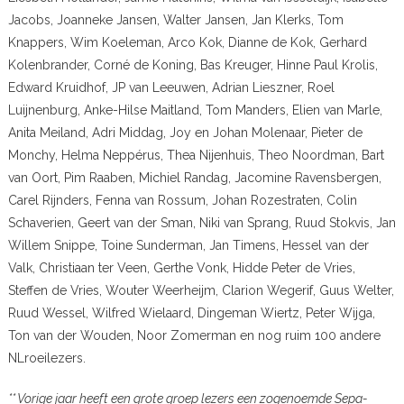
Jacobs, Joanneke Jansen, Walter Jansen, Jan Klerks, Tom
Knappers, Wim Koeleman, Arco Kok, Dianne de Kok, Gerhard
Kolenbrander, Corné de Koning, Bas Kreuger, Hinne Paul Krolis,
Edward Kruidhof, JP van Leeuwen, Adrian Lieszner, Roel
Luijnenburg, Anke-Hilse Maitland, Tom Manders, Elien van Marle,
Anita Meiland, Adri Middag, Joy en Johan Molenaar, Pieter de
Monchy, Helma Neppérus, Thea Nijenhuis, Theo Noordman, Bart
van Oort, Pim Raaben, Michiel Randag, Jacomine Ravensbergen,
Carel Rijnders, Fenna van Rossum, Johan Rozestraten, Colin
Schaverien, Geert van der Sman, Niki van Sprang, Ruud Stokvis, Jan
Willem Snippe, Toine Sunderman, Jan Timens, Hessel van der
Valk, Christiaan ter Veen, Gerthe Vonk, Hidde Peter de Vries,
Steffen de Vries, Wouter Weerheijm, Clarion Wegerif, Guus Welter,
Ruud Wessel, Wilfred Wielaard, Dingeman Wiertz, Peter Wijga,
Ton van der Wouden, Noor Zomerman en nog ruim 100 andere
NLroeilezers.
** Vorige jaar heeft een grote groep lezers een zogenoemde Sepa-