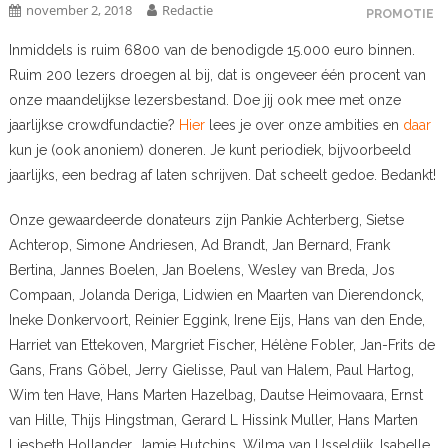
november 2, 2018
Redactie
PROMOTIE
Inmiddels is ruim 6800 van de benodigde 15.000 euro binnen.
Ruim 200 lezers droegen al bij, dat is ongeveer één procent van
onze maandelijkse lezersbestand. Doe jij ook mee met onze
jaarlijkse crowdfundactie?
Hier
lees je over onze ambities en
daar
kun je (ook anoniem) doneren. Je kunt periodiek, bijvoorbeeld
jaarlijks, een bedrag af laten schrijven. Dat scheelt gedoe. Bedankt!
Onze gewaardeerde donateurs zijn Pankie Achterberg, Sietse
Achterop, Simone Andriesen, Ad Brandt, Jan Bernard, Frank
Bertina, Jannes Boelen, Jan Boelens, Wesley van Breda, Jos
Compaan, Jolanda Deriga, Lidwien en Maarten van Dierendonck,
Ineke Donkervoort, Reinier Eggink, Irene Eijs, Hans van den Ende,
Harriet van Ettekoven, Margriet Fischer, Hélène Fobler, Jan-Frits de
Gans, Frans Göbel, Jerry Gielisse, Paul van Halem, Paul Hartog,
Wim ten Have, Hans Marten Hazelbag, Dautse Heimovaara, Ernst
van Hille, Thijs Hingstman, Gerard L Hissink Muller, Hans Marten
Liesbeth Hollander, Jamie Hutchins, Wilma van IJsseldijk, Isabelle