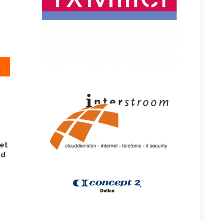
, doe ook mee!
het
id