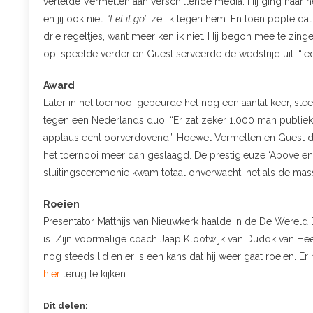
vertelde Vermetten aan verschillende media. Hij ging naar hem
en jij ook niet.
‘Let it go’
, zei ik tegen hem. En toen popte dat 
drie regeltjes, want meer ken ik niet. Hij begon mee te zin
op, speelde verder en Guest serveerde de wedstrijd uit. “I
Award
Later in het toernooi gebeurde het nog een aantal keer, stee
tegen een Nederlands duo. “Er zat zeker 1.000 man publie
applaus echt oorverdovend.” Hoewel Vermetten en Guest d
het toernooi meer dan geslaagd. De prestigieuze ‘Above en
sluitingsceremonie kwam totaal onverwacht, net als de mas
Roeien
Presentator Matthijs van Nieuwkerk haalde in de De Wereld 
is. Zijn voormalige coach Jaap Klootwijk van Dudok van Heel 
nog steeds lid en er is een kans dat hij weer gaat roeien. E
hier
terug te kijken.
Dit delen: