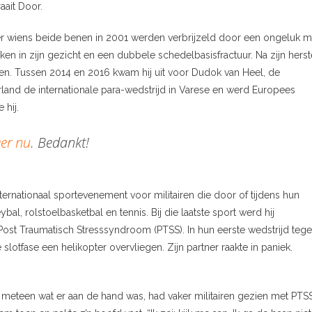
aait Door.
er wiens beide benen in 2001 werden verbrijzeld door een ongeluk m
n in zijn gezicht en een dubbele schedelbasisfractuur. Na zijn herst
ien. Tussen 2014 en 2016 kwam hij uit voor Dudok van Heel, de
land de internationale para-wedstrijd in Varese en werd Europees
 hij.
er nu
. Bedankt!
ternationaal sportevenement voor militairen die door of tijdens hun
eybal, rolstoelbasketbal en tennis. Bij die laatste sport werd hij
t Post Traumatisch Stresssyndroom (PTSS). In hun eerste wedstrijd teg
otfase een helikopter overvliegen. Zijn partner raakte in paniek.
st meteen wat er aan de hand was, had vaker militairen gezien met PTSS