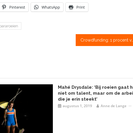
Pinterest
WhatsApp
Print
pararoeien
Crowdfunding: 1 procent van de lezers droeg al bij
Mahé Drysdale: ‘Bij roeien gaat 
niet om talent, maar om de arbe
die je erin steekt’
augustus 1, 2019
Anne de Lange