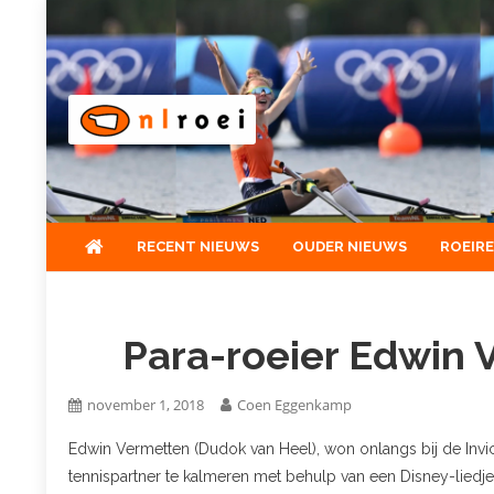
Skip
to
content
NLroei
Roeinieuws Nieuws en achtergronden over roeien
RECENT NIEUWS
OUDER NIEUWS
ROEIR
Para-roeier Edwin
november 1, 2018
Coen Eggenkamp
Edwin Vermetten (Dudok van Heel), won onlangs bij de Inv
tennispartner te kalmeren met behulp van een Disney-liedje