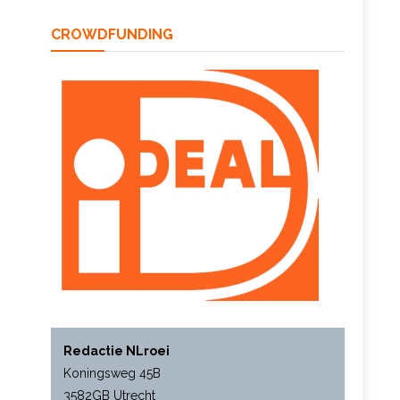
CROWDFUNDING
Redactie NLroei
Koningsweg 45B
3582GB Utrecht