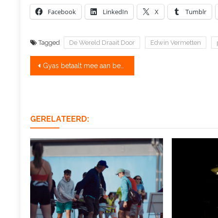
Facebook
LinkedIn
X
Tumblr
Tagged
De Wereld Draait Door
Edwin Vermetten
Bericht
Gyas betaalt mee aan behoud roeiwater
navigatie
GERELATEERD: