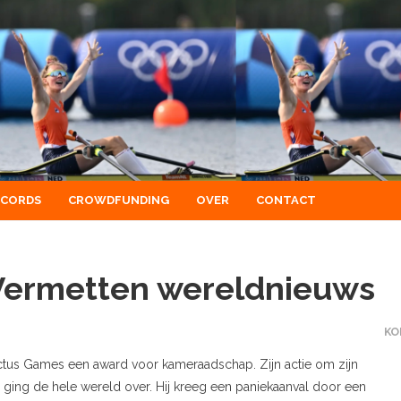
ECORDS
CROWDFUNDING
OVER
CONTACT
 Vermetten wereldnieuws
KO
ictus Games een award voor kameraadschap. Zijn actie om zijn
 ging de hele wereld over. Hij kreeg een paniekaanval door een