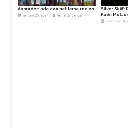
Aanrader: ode aan het Ierse roeien
Silver Skiff:
Koen Metse
januari 26, 2024
Anne de Lange
november 6, 