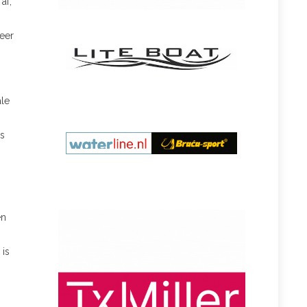
af,
,
weer
ale
s
en
 is