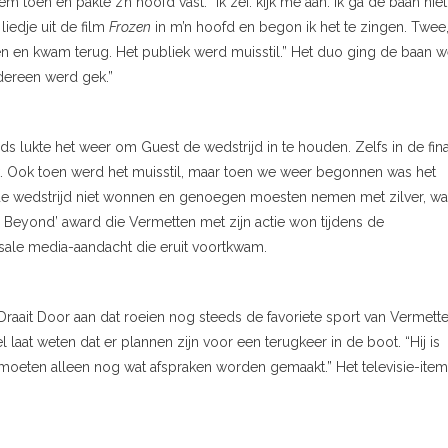
 toen en pakte z’n hoofd vast. “Ik zei: kijk me aan. Ik ga de baan niet 
liedje uit de film
Frozen
in m’n hoofd en begon ik het te zingen. Twee
gen en kwam terug. Het publiek werd muisstil.” Het duo ging de baan 
edereen werd gek.”
ds lukte het weer om Guest de wedstrijd in te houden. Zelfs in de fin
k. Ook toen werd het muisstil, maar toen we weer begonnen was het
e wedstrijd niet wonnen en genoegen moesten nemen met zilver, wa
 Beyond’ award die Vermetten met zijn actie won tijdens de
sale media-aandacht die eruit voortkwam.
Draait Door aan dat roeien nog steeds de favoriete sport van Vermett
laat weten dat er plannen zijn voor een terugkeer in de boot. “Hij is
r moeten alleen nog wat afspraken worden gemaakt.” Het televisie-item