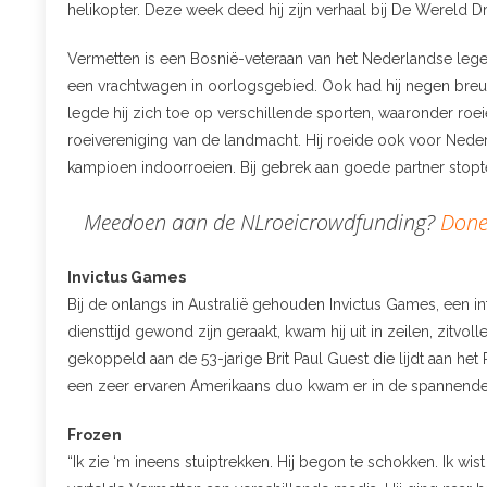
helikopter. Deze week deed hij zijn verhaal bij De Wereld Dr
Vermetten is een Bosnië-veteraan van het Nederlandse leg
een vrachtwagen in oorlogsgebied. Ook had hij negen breuke
legde hij zich toe op verschillende sporten, waaronder roe
roeivereniging van de landmacht. Hij roeide ook voor Neder
kampioen indoorroeien. Bij gebrek aan goede partner stopte
Meedoen aan de NLroeicrowdfunding?
Done
Invictus Games
Bij de onlangs in Australië gehouden Invictus Games, een in
diensttijd gewond zijn geraakt, kwam hij uit in zeilen, zitvoll
gekoppeld aan de 53-jarige Brit Paul Guest die lijdt aan he
een zeer ervaren Amerikaans duo kwam er in de spannende sl
Frozen
“Ik zie ‘m ineens stuiptrekken. Hij begon te schokken. Ik wi