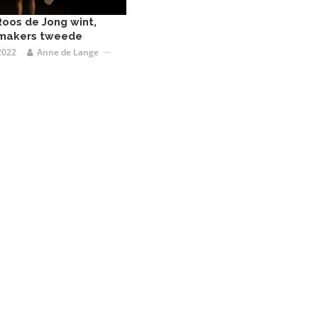
 Roos de Jong wint,
makers tweede
2022
Anne de Lange