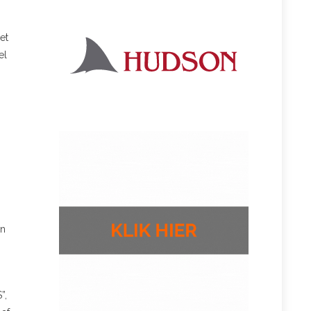
et
el
en
”,