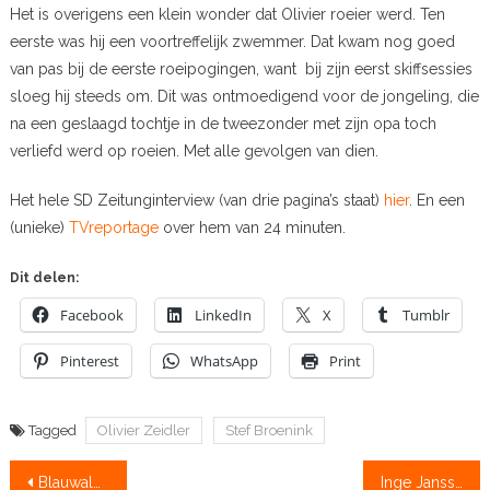
Het is overigens een klein wonder dat Olivier roeier werd. Ten
eerste was hij een voortreffelijk zwemmer. Dat kwam nog goed
van pas bij de eerste roeipogingen, want bij zijn eerst skiffsessies
sloeg hij steeds om. Dit was ontmoedigend voor de jongeling, die
na een geslaagd tochtje in de tweezonder met zijn opa toch
verliefd werd op roeien. Met alle gevolgen van dien.
Het hele SD Zeitunginterview (van drie pagina’s staat)
hier
. En een
(unieke)
TVreportage
over hem van 24 minuten.
Dit delen:
Facebook
LinkedIn
X
Tumblr
Pinterest
WhatsApp
Print
Tagged
Olivier Zeidler
Stef Broenink
Bericht
Blauwalg zorgt voor problemen in België
Inge Janssen in de bres voor Utrechts roeiwater, 5 oktober actie