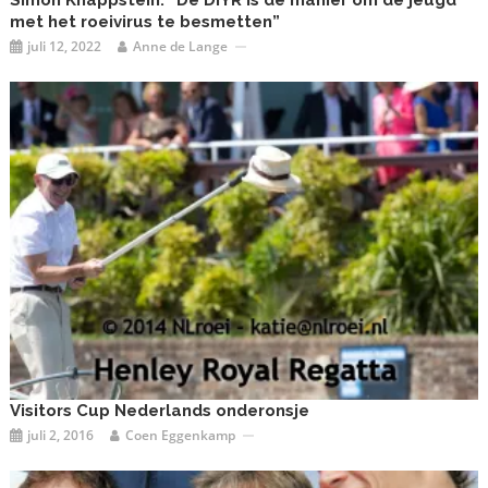
Simon Knappstein: “De DIYR is de manier om de jeugd
met het roeivirus te besmetten”
juli 12, 2022
Anne de Lange
Visitors Cup Nederlands onderonsje
juli 2, 2016
Coen Eggenkamp