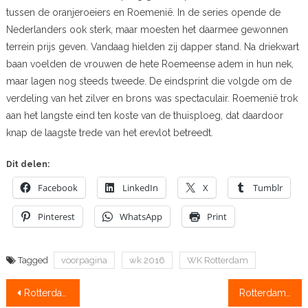
tussen de oranjeroeiers en Roemenië. In de series opende de
Nederlanders ook sterk, maar moesten het daarmee gewonnen
terrein prijs geven. Vandaag hielden zij dapper stand. Na driekwart
baan voelden de vrouwen de hete Roemeense adem in hun nek,
maar lagen nog steeds tweede. De eindsprint die volgde om de
verdeling van het zilver en brons was spectaculair. Roemenië trok
aan het langste eind ten koste van de thuisploeg, dat daardoor
knap de laagste trede van het erevlot betreedt.
Dit delen:
Facebook
LinkedIn
X
Tumblr
Pinterest
WhatsApp
Print
Tagged
voorpagina
wk 2016
WK Rotterdam
Bericht
Rotterdam vandaag: Eerste Nederlandse medaillekans
Rotterdam vandaag: Juniorenochtend met herkansingen en kwartfinales