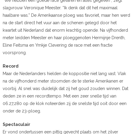
“We hebben een goede race gevaren en alles gegeven”, zegt
slagvrouw Veronique Meester. “Ik denk dat dit het maximaal
haalbare was.” De Amerikaanse ploeg was favoriet, maar hen werd
na de start direct het vuur aan de schenen gelegd door het
kwartet uit Nederland dat enorm krachtig opende. Na vijfhonderd
meter leidden Meester en haar ploeggenoten Hermijnje Drenth,
Eline Feitsma en Ymkje Clevering de race met een fractie
voorsprong.
Record
Maar de Nederlanders hielden de koppositie niet lang vast. Vlak
na de vijfhonderd meter stoomden de te sterke Amerikanen er
voorbij. Al snel was duidelijk dat zij het goud zouden winnen. Dat
deden ze in een recordtempo. Met een zeer snelle tijd van
06.27,280 op de klok noteerden zij de snelste tijd ooit door een
onder de 23-ploeg.
Spectaculair
Er vond ondertussen een pittig gevecht plaats om het zilver