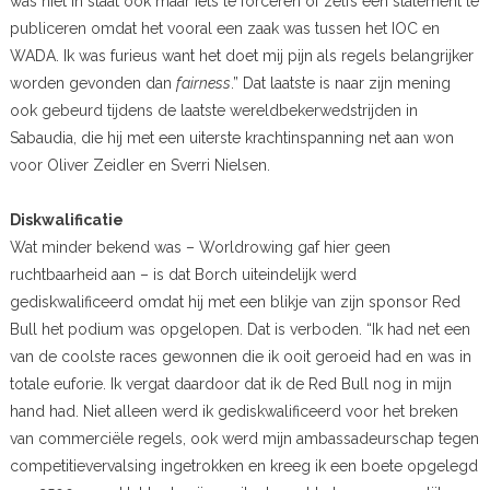
was niet in staat ook maar iets te forceren of zelfs een statement te
publiceren omdat het vooral een zaak was tussen het IOC en
WADA. Ik was furieus want het doet mij pijn als regels belangrijker
worden gevonden dan
fairness
.” Dat laatste is naar zijn mening
ook gebeurd tijdens de laatste wereldbekerwedstrijden in
Sabaudia, die hij met een uiterste krachtinspanning net aan won
voor Oliver Zeidler en Sverri Nielsen.
Diskwalificatie
Wat minder bekend was – Worldrowing gaf hier geen
ruchtbaarheid aan – is dat Borch uiteindelijk werd
gediskwalificeerd omdat hij met een blikje van zijn sponsor Red
Bull het podium was opgelopen. Dat is verboden. “Ik had net een
van de coolste races gewonnen die ik ooit geroeid had en was in
totale euforie. Ik vergat daardoor dat ik de Red Bull nog in mijn
hand had. Niet alleen werd ik gediskwalificeerd voor het breken
van commerciële regels, ook werd mijn ambassadeurschap tegen
competitievervalsing ingetrokken en kreeg ik een boete opgelegd