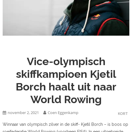
Vice-olympisch
skiffkampioen Kjetil
Borch haalt uit naar
World Rowing
november 2, 2021
Coen Eggenkamp
KORT
Winnaar van olympisch zilver in de skiff- Kjetil Borch – is boos op
roeifederatie World Rowing (voorheen FISA). In een uitgebreide