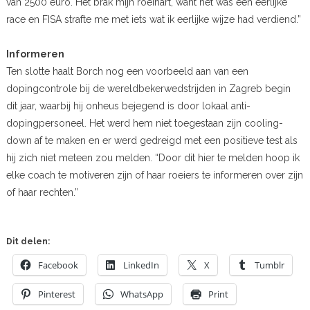
van 2500 euro. Het brak mijn roeihart, want het was een eerlijke
race en FISA strafte me met iets wat ik eerlijke wijze had verdiend.”
Informeren
Ten slotte haalt Borch nog een voorbeeld aan van een
dopingcontrole bij de wereldbekerwedstrijden in Zagreb begin
dit jaar, waarbij hij onheus bejegend is door lokaal anti-
dopingpersoneel. Het werd hem niet toegestaan zijn cooling-
down af te maken en er werd gedreigd met een positieve test als
hij zich niet meteen zou melden. “Door dit hier te melden hoop ik
elke coach te motiveren zijn of haar roeiers te informeren over zijn
of haar rechten.”
Dit delen:
Facebook
LinkedIn
X
Tumblr
Pinterest
WhatsApp
Print