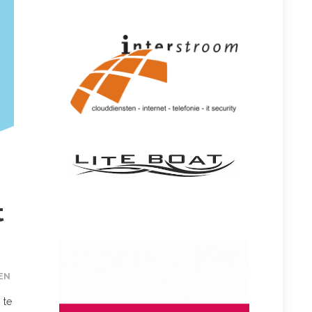
t
EN
 te