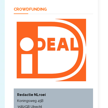
CROWDFUNDING
Redactie NLroei
Koningsweg 45B
3582GB Utrecht