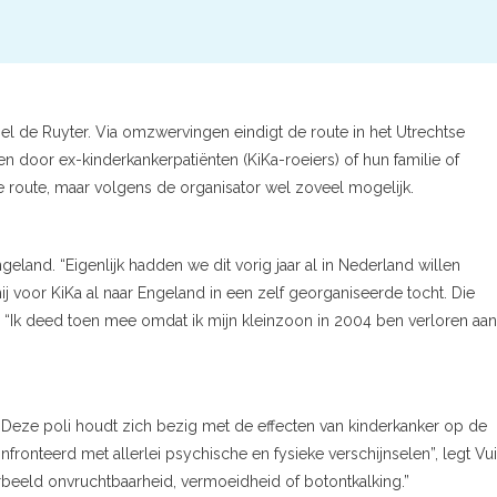
chiel de Ruyter. Via omzwervingen eindigt de route in het Utrechtse
door ex-kinderkankerpatiënten (KiKa-roeiers) of hun familie of
e route, maar volgens de organisator wel zoveel mogelijk.
eland. “Eigenlijk hadden we dit vorig jaar al in Nederland willen
hij voor KiKa al naar Engeland in een zelf georganiseerde tocht. Die
“Ik deed toen mee omdat ik mijn kleinzoon in 2004 ben verloren aan
Deze poli houdt zich bezig met de effecten van kinderkanker op de
ronteerd met allerlei psychische en fysieke verschijnselen”, legt Vui
rbeeld onvruchtbaarheid, vermoeidheid of botontkalking.”