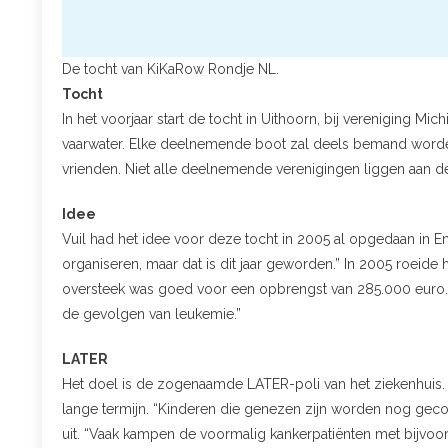
De tocht van KiKaRow Rondje NL.
Tocht
In het voorjaar start de tocht in Uithoorn, bij vereniging Mi
vaarwater. Elke deelnemende boot zal deels bemand worden 
vrienden. Niet alle deelnemende verenigingen liggen aan d
Idee
Vuil had het idee voor deze tocht in 2005 al opgedaan in Eng
organiseren, maar dat is dit jaar geworden.” In 2005 roeide 
oversteek was goed voor een opbrengst van 285.000 euro. 
de gevolgen van leukemie.”
LATER
Het doel is de zogenaamde LATER-poli van het ziekenhuis. 
lange termijn. “Kinderen die genezen zijn worden nog geconf
uit. “Vaak kampen de voormalig kankerpatiënten met bijvoo