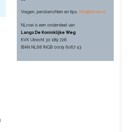
Vragen, persberichten en tips:
info@nlroei.nl
NLroei is een onderdeel van
Langs De Koninklijke Weg
KVK Utrecht 30 189 728
IBAN NL68 INGB 0009 6067 43
l