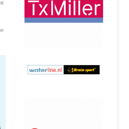
st
in