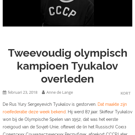
Tweevoudig olympisch
kampioen Tyukalov
overleden
februari 23, 2018
Anne de Lange
KORT
De Rus Yury Sergeyevich Tyukalov is gestorven.
Dat maakte zijn
roeifederatie deze week bekend
. Hij werd 87 jaar. Skiffeur Tyukalov
won bij de Olympische Spelen van 1952, dat was het eerste
roeigoud van de Sovjet-Unie, oftewel de (in het Russisch) Союз
Советских Социалистических Республик, afgekort CCCP.Later