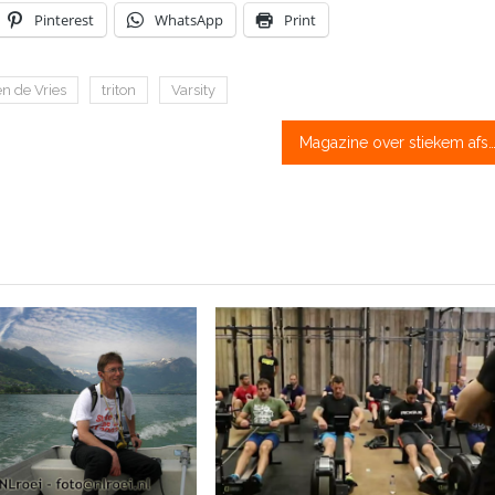
Pinterest
WhatsApp
Print
en de Vries
triton
Varsity
Magazine over stiekem afstellen, wrijving, oud zeer, één liefde en de V