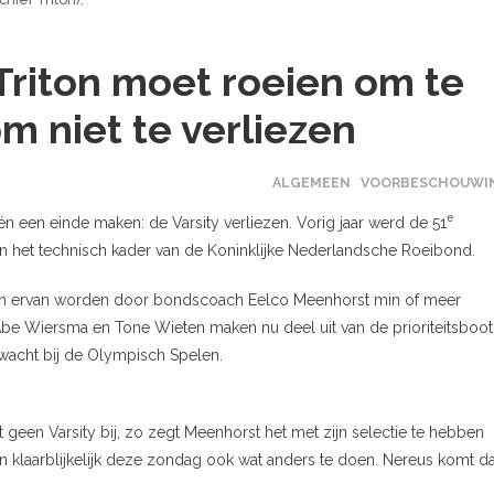
riton moet roeien om te
m niet te verliezen
ALGEMEEN
VOORBESCHOUWI
e
n één een einde maken: de Varsity verliezen. Vorig jaar werd de 51
 aan het technisch kader van de Koninklijke Nederlandsche Roeibond.
uren ervan worden door bondscoach Eelco Meenhorst min of meer
Abe Wiersma en Tone Wieten maken nu deel uit van de prioriteitsboot
wacht bij de Olympisch Spelen.
ast geen Varsity bij, zo zegt Meenhorst het met zijn selectie te hebben
n klaarblijkelijk deze zondag ook wat anders te doen. Nereus komt d