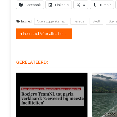
Facebook
LinkedIn
X
Tumblr
Tagged
Coen Eggenkamp
nereus
Skøll
Steff
Bericht
[recensie] Vóór alles het hoofdnummer: vrijwel vergeten Varsityverhalen
navigatie
GERELATEERD: