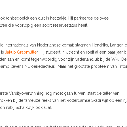
(onbedoeld) een duit in het zakje. Hij parkeerde de twee
 twee die voorlopig een soort reservestatus heeft.
drie internationals van Nederlandse komaf: slagman Hendriks, Langen 
 is
Jakub Grabmülle
r. Hij studeert in Utrecht en roeit al een paar jaar bi
nden aan en komt tegenwoordig voor zijn vaderland uit bij de WK. De
mp (tevens NLroeiredacteur). Maar het grootste probleem van Triton
erste Varsityoverwinning nog moet gaan turven, staat de teller van
rokken bij de fameuze reeks van het Rotterdamse Skadi (vijf op een rij
n nabij Schalkwijk ook al af.