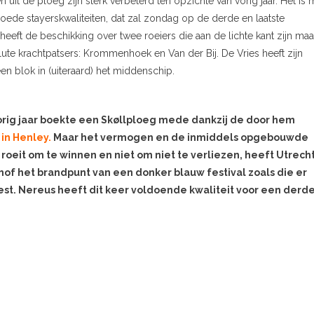
uit de ploeg zijn sterk verbeterd ten opzichte van vorig jaar. Het is 
goede stayerskwaliteiten, dat zal zondag op de derde en laatste
heeft de beschikking over twee roeiers die aan de lichte kant zijn maa
te krachtpatsers: Krommenhoek en Van der Bij. De Vries heeft zijn
 blok in (uiteraard) het middenschip.
orig jaar boekte een Skøllploeg mede dankzij de door hem
in Henley.
Maar het vermogen en de inmiddels opgebouwde
 roeit om te winnen en niet om niet te verliezen, heeft Utrech
hof het brandpunt van een donker blauw festival zoals die er
est. Nereus heeft dit keer voldoende kwaliteit voor een derd