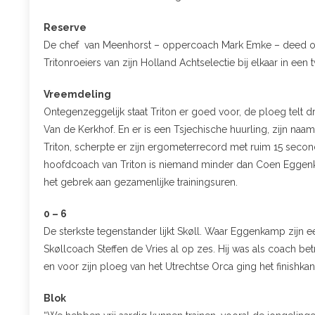
Reserve
De chef van Meenhorst – oppercoach Mark Emke – deed ook 
Tritonroeiers van zijn Holland Achtselectie bij elkaar in een
Vreemdeling
Ontegenzeggelijk staat Triton er goed voor, de ploeg telt 
Van de Kerkhof. En er is een Tsjechische huurling, zijn naam
Triton, scherpte er zijn ergometerrecord met ruim 15 seco
hoofdcoach van Triton is niemand minder dan Coen Eggenka
het gebrek aan gezamenlijke trainingsuren.
0 – 6
De sterkste tegenstander lijkt Skøll. Waar Eggenkamp zijn e
Skøllcoach Steffen de Vries al op zes. Hij was als coach bet
en voor zijn ploeg van het Utrechtse Orca ging het finishkano
Blok