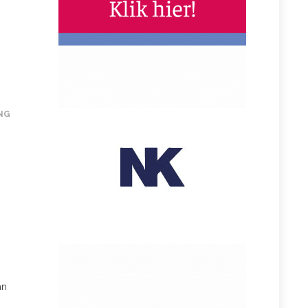
NG
an