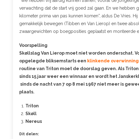
“We hebben vrij aardig kunnen trainen, vooral de jongelingen 
verwachting dat de start vrij goed zal gaan. En we hebben 
kilometer prima van pas kunnen komen”, aldus De Vries. Hij 
gemakkelijk bewegen (Tibben en Van Lierop) en twee absolu
zwaargewichten op boegposities geplaatst en monteerde een
Voorspelling
Skøllslag Van Lierop moet niet worden onderschat. V
opgelegde bliksemstarts een
klinkende overwinning 
routine van Triton moet de doorslag geven. Als Triton
sinds 15 jaar weer een winnaar en wordt het Janskerk
sinds de nacht van 7 op 8 mei 1967 niet meer is gewe
plaats.
Triton
Skøll
Nereus
Dit delen: