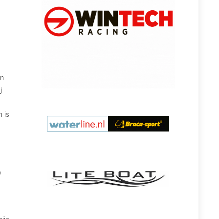
en
j
 is
)