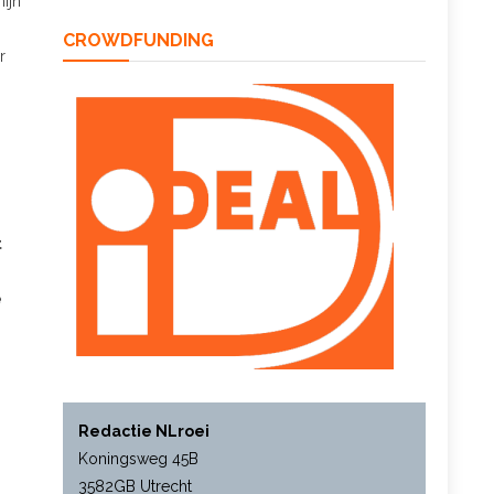
mijn
CROWDFUNDING
r
t
e
Redactie NLroei
Koningsweg 45B
3582GB Utrecht