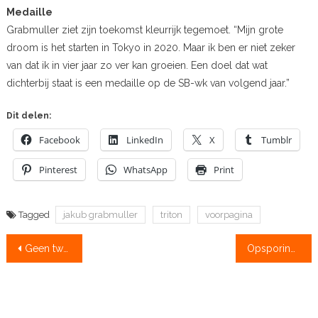
Medaille
Grabmuller ziet zijn toekomst kleurrijk tegemoet. “Mijn grote
droom is het starten in Tokyo in 2020. Maar ik ben er niet zeker
van dat ik in vier jaar zo ver kan groeien. Een doel dat wat
dichterbij staat is een medaille op de SB-wk van volgend jaar.”
Dit delen:
Facebook
LinkedIn
X
Tumblr
Pinterest
WhatsApp
Print
Tagged
jakub grabmuller
triton
voorpagina
Bericht
Geen tweedejaars dispensatievelden in nieuw wedstrijdprogramma
Opsporing verzocht: boot in vrieskou te vondeling langs Kromme Rijn
navigatie