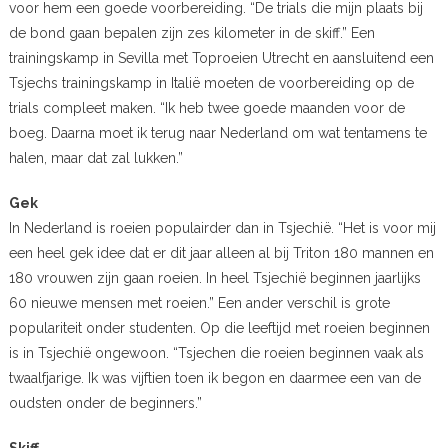
voor hem een goede voorbereiding. “De trials die mijn plaats bij
de bond gaan bepalen zijn zes kilometer in de skiff.” Een
trainingskamp in Sevilla met Toproeien Utrecht en aansluitend een
Tsjechs trainingskamp in Italië moeten de voorbereiding op de
trials compleet maken. “Ik heb twee goede maanden voor de
boeg. Daarna moet ik terug naar Nederland om wat tentamens te
halen, maar dat zal lukken.”
Gek
In Nederland is roeien populairder dan in Tsjechië. “Het is voor mij
een heel gek idee dat er dit jaar alleen al bij Triton 180 mannen en
180 vrouwen zijn gaan roeien. In heel Tsjechië beginnen jaarlijks
60 nieuwe mensen met roeien.” Een ander verschil is grote
populariteit onder studenten. Op die leeftijd met roeien beginnen
is in Tsjechië ongewoon. “Tsjechen die roeien beginnen vaak als
twaalfjarige. Ik was vijftien toen ik begon en daarmee een van de
oudsten onder de beginners.”
Skiff