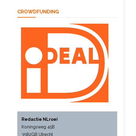
CROWDFUNDING
Redactie NLroei
Koningsweg 45B
3582GB Utrecht