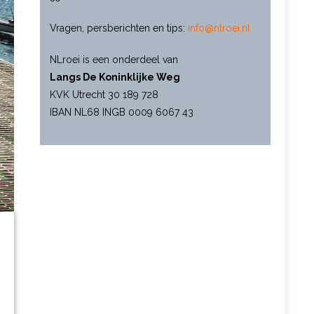
Vragen, persberichten en tips:
info@nlroei.nl
NLroei is een onderdeel van
Langs De Koninklijke Weg
KVK Utrecht 30 189 728
IBAN NL68 INGB 0009 6067 43