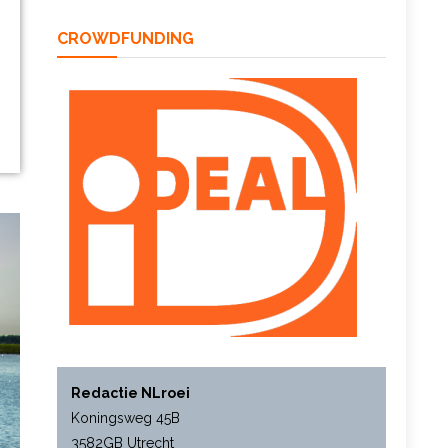
CROWDFUNDING
Redactie NLroei
Koningsweg 45B
3582GB Utrecht