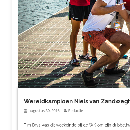
Wereldkampioen Niels van Zandweghe
augustus 30, 2016
Redactie
Tim Brys was dit weekeinde bij de WK om zijn dubbelt