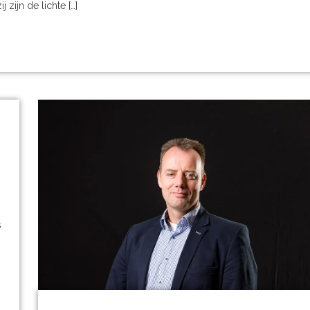
ijn de lichte […]
s