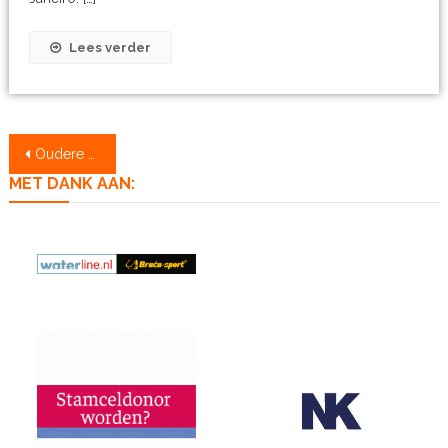
Lees verder
Berichtennavigatie
Oudere berichten
MET DANK AAN: