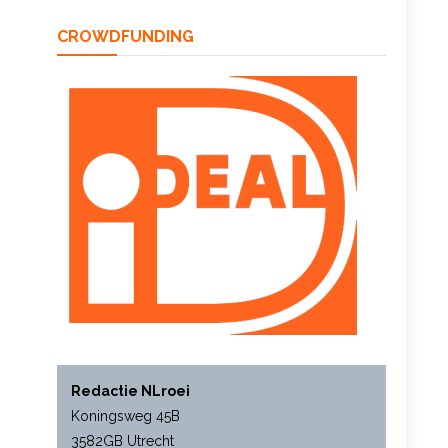
CROWDFUNDING
Redactie NLroei
Koningsweg 45B
3582GB Utrecht