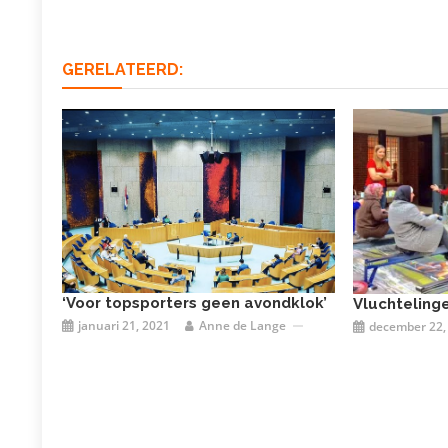
GERELATEERD:
‘Voor topsporters geen avondklok’
Vluchteling
januari 21, 2021
Anne de Lange
december 22,