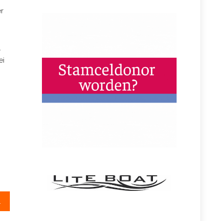
er
.
ei
e parastrijd