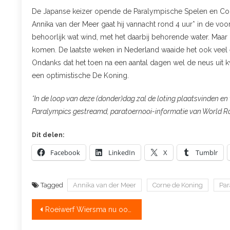
De Japanse keizer opende de Paralympische Spelen en Corn
Annika van der Meer gaat hij vannacht rond 4 uur* in de voo
behoorlijk wat wind, met het daarbij behorende water. Maar
komen. De laatste weken in Nederland waaide het ook veel
Ondanks dat het toen na een aantal dagen wel de neus uit k
een optimistische De Koning.
*In de loop van deze (donder)dag zal de loting plaatsvinden e
Paralympics gestreamd, paratoernooi-informatie van World R
Dit delen:
Facebook
LinkedIn
X
Tumblr
Tagged
Annika van der Meer
Corne de Koning
Par
Bericht
Roeiwerf Wiersma nu ook voor riggers!
navigatie