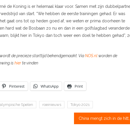
é de Koning is er helemaal klaar voor. Samen met zijn dubbelpartn
rwedstrijd van start. “We hebben de eerste trainingen gehad. Er was
 het gaat ons tot op heden goed af, we weten er prima doorheen te
 en hard wat de Bosbaan zo nu en dan in een golfslagbad veranderde
wam, blijkt hier in Tokyo dan toch weer een doel te hebben gehad”, z
n wordt de precieze starttijd bekendgemaakt. Via
NOS.nl
worden de
owing is
hier
te vinden
Pinterest
WhatsApp
Print
alympische Spelen
roeinieuws
Tokyo 2021
China mengt zich in de hitte vooraan bij d