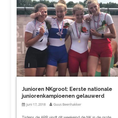
Junioren NKgroot: Eerste nationale
juniorenkampioenen gelauwerd
juni 17, 2018
Guus Beenhakker
Tijdens de ARB vindt dit weekeind de NK in de grote