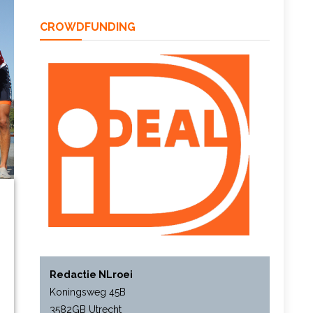
CROWDFUNDING
Redactie NLroei
Koningsweg 45B
3582GB Utrecht