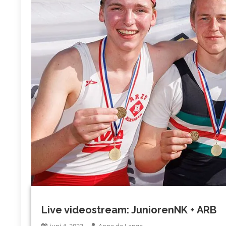
Live videostream: JuniorenNK + ARB
juni 4, 2023
Anne de Lange