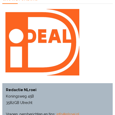
Redactie NLroei
Koningsweg 45B
3582GB Utrecht
Vragen, persberichten en tips:
info@nlroei.nl