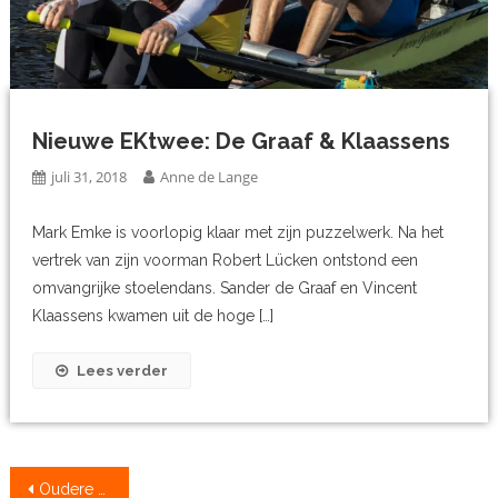
Nieuwe EKtwee: De Graaf & Klaassens
juli 31, 2018
Anne de Lange
Mark Emke is voorlopig klaar met zijn puzzelwerk. Na het
vertrek van zijn voorman Robert Lücken ontstond een
omvangrijke stoelendans. Sander de Graaf en Vincent
Klaassens kwamen uit de hoge […]
Lees verder
Berichtennavigatie
Oudere berichten