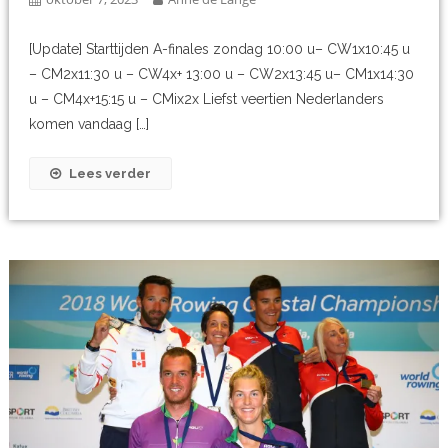
[Update] Starttijden A-finales zondag 10:00 u– CW1x10:45 u
– CM2x11:30 u – CW4x+ 13:00 u – CW2x13:45 u– CM1x14:30
u – CM4x+15:15 u – CMix2x Liefst veertien Nederlanders
komen vandaag […]
Lees verder