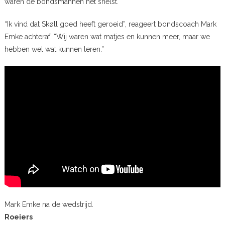
waren de bondsmannen het snelst.
“Ik vind dat Skøll goed heeft geroeid”, reageert bondscoach Mark
Emke achteraf. “Wij waren wat matjes en kunnen meer, maar we
hebben wel wat kunnen leren.”
Mark Emke na de wedstrijd.
Roeiers