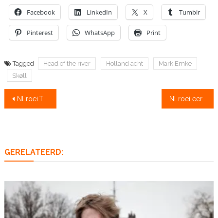
Facebook
LinkedIn
X
Tumblr
Pinterest
WhatsApp
Print
Tagged
Head of the river
Holland acht
Mark Emke
Skøll
Bericht
NLroei.TV Stuurman De Rooij (Nereus): ‘bochten afsnijden helpt’
NLroei eerstejaars: ‘Onze stuurman maakte de wedstrijd’
navigatie
GERELATEERD: