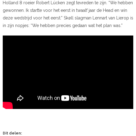
Holland 8 roeier Robert Lücken zegt tevreden te zijn. “We hebben
gewonnen. Ik startte voor het eerst in twaalf jaar de Head en win
deze wedstrijd voor het eerst.” Skøll slagman Lennart van Lierop is
in zijn nopjes: “We hebben precies gedaan wat het plan was.”
Dit delen: