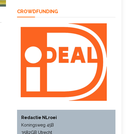
CROWDFUNDING
Redactie NLroei
Koningsweg 45B
3582GB Utrecht