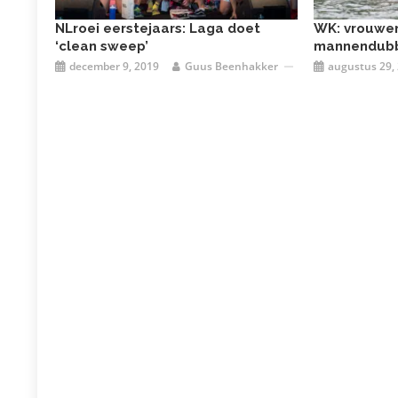
NLroei eerstejaars: Laga doet
WK: vrouwenv
‘clean sweep’
mannendubbe
december 9, 2019
Guus Beenhakker
augustus 29,