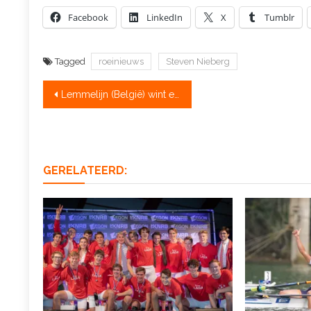
Facebook
LinkedIn
X
Tumblr
Tagged
roeinieuws
Steven Nieberg
Bericht
Lemmelijn (België) wint en Souwer (Nederland) tweede bij ergo-WK
navigatie
GERELATEERD: