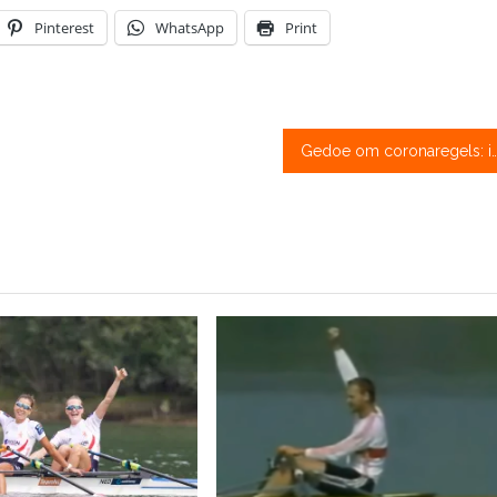
Pinterest
WhatsApp
Print
Gedoe om coronaregels: in Eindhoven en Delft vandaag nog n