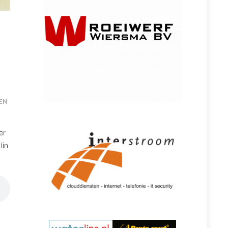
EN
er
(in