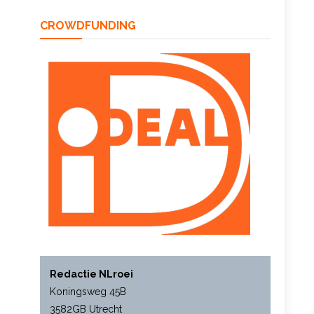
CROWDFUNDING
Redactie NLroei
Koningsweg 45B
3582GB Utrecht