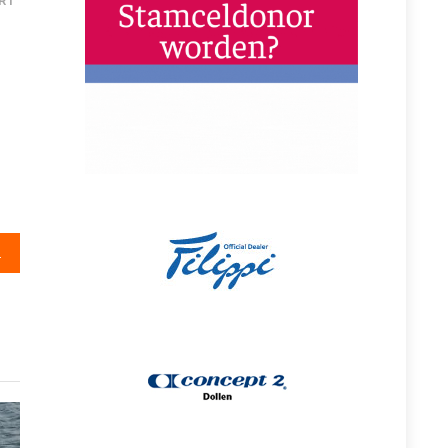
RT
mmers gefocust