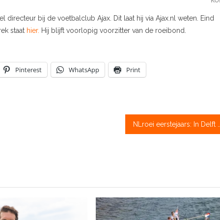
KO
 directeur bij de voetbalclub Ajax. Dit laat hij via Ajax.nl weten. Eind
trek staat
hier.
Hij blijft voorlopig voorzitter van de roeibond.
Pinterest
WhatsApp
Print
NLroei eerstejaars: In Delft houden ze Amsterda