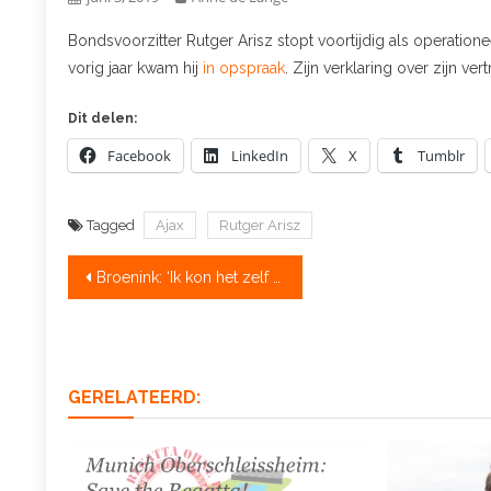
Bondsvoorzitter Rutger Arisz stopt voortijdig als operationeel
vorig jaar kwam hij
in opspraak
. Zijn verklaring over zijn ver
Dit delen:
Facebook
LinkedIn
X
Tumblr
Tagged
Ajax
Rutger Arisz
Bericht
Broenink: ‘Ik kon het zelf ook bijna niet geloven’
navigatie
GERELATEERD: