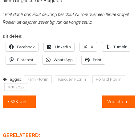
allemaal gebeurde? Belgrado.
* Met dank aan Paul de Jong beschikt NLroei over een flinke stapel
Roeien uit de jaren zeventig van de vorige eeuw.
Dit delen:
Facebook
LinkedIn
X
Tumblr
Pinterest
WhatsApp
Print
Tagged
Finn Florijn
Karolien Florijn
Ronald Florijn
WK 2023
Bericht
WK vandaag, D-finale 9.37 u, A-finales vanaf 13.05 u
Vooral dubbelvieren maken kans op goud
navigatie
GERELATEERD: