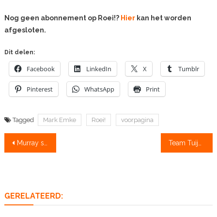
Nog geen abonnement op Roei!?
Hier
kan het worden
afgesloten.
Dit delen:
Facebook
LinkedIn
X
Tumblr
Pinterest
WhatsApp
Print
Tagged
Mark Emke
Roei!
voorpagina
Bericht
Murray stopt na reeks van 98 overwinningen
Team Tuijn haalt oversteek naar Zuid-Amerika
navigatie
GERELATEERD: