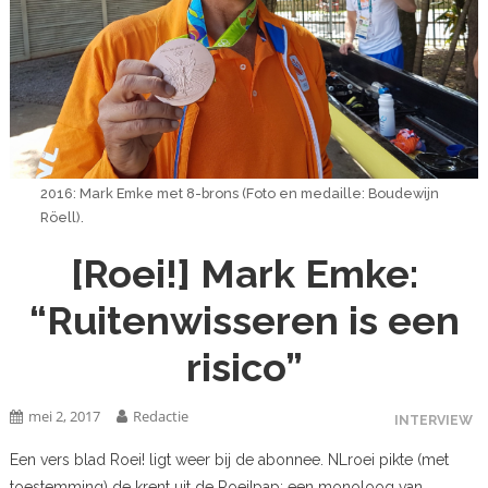
2016: Mark Emke met 8-brons (Foto en medaille: Boudewijn
Röell).
[Roei!] Mark Emke:
“Ruitenwisseren is een
risico”
mei 2, 2017
Redactie
INTERVIEW
Een vers blad Roei! ligt weer bij de abonnee. NLroei pikte (met
toestemming) de krent uit de Roei!pap: een monoloog van