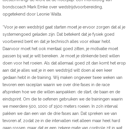
bondscoach Mark Emke over wedstrijdvoorbereiding,
opgetekend door Leonie Walta.
“Voor je een wedstrijd gaat starten moet je ervoor zorgen dat al je
systemengoed geladen zijn. Dat betekent dat je fysiek goed
voorbereid bent en dat je technisch alles voor elkaar hebt.
Daarvoor moet het ook mentaal goed zitten, je motivatie moet
passen bij wat je wilt bereiken. Je moet je stinkende best willen
doen voor het roeien. Als dat allemaal goed zit dan komt het erop
aan dat je alles wat je in een wedstrijd wilt doen al een keer
gedaan hebt in de training. Wij maken ongeveer twee weken van
tevoren een raceplan waarin we over drie fases in de race
afspreken hoe we die willen aanpakken: de start, de baan en de
eindsprint. Om die te oefenen gebruiken we de trainingen waarin
we meerdere 500, 1000 of 1500 meters roeien. In zo’n interval
pakken we dan een van de drie fases aan. Dat spreken we van
tevoren af, zodat ze in die intervallen niet alleen maar heel hard
gaan rossen, maar dat er een zekere mate van controle zit in wat