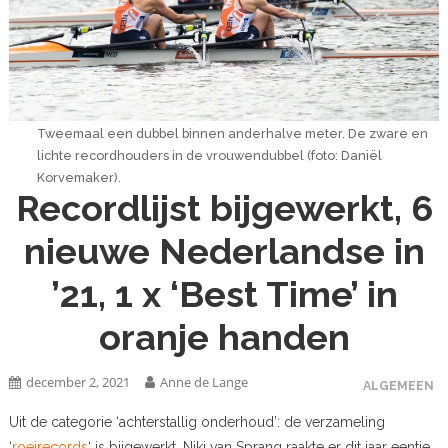
Tweemaal een dubbel binnen anderhalve meter. De zware en
lichte recordhouders in de vrouwendubbel (foto: Daniël
Korvemaker).
Recordlijst bijgewerkt, 6
nieuwe Nederlandse in
’21, 1 x ‘Best Time’ in
oranje handen
december 2, 2021
Anne de Lange
ALGEMEEN
Uit de categorie ‘achterstallig onderhoud’: de verzameling
‘
roeirecords
‘ is bijgewerkt. Niki van Sprang raakte er dit jaar eentje