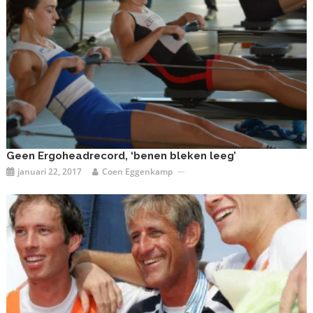
Geen Ergoheadrecord, ‘benen bleken leeg’
januari 22, 2017
Coen Eggenkamp