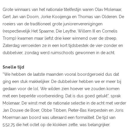
Grote winnaars van het nationale titelfestijn waren Olav Molenaar,
Gert Jan van Doorn, Jorke Kooijenga en Thomas van Olderen. De
roeiers van de traditioneel grote juniorenverenigingen
(respectievelijk Het Spaarne, Die Leythe, Willem III en Cornelis
Tromp) kwamen maar liefst drie keer winnend over de streep.
Zaterdag verroeiden ze in een kort tijdsbestek de vier-zonder en
dubbelvier, zondag werd ruimschoots gewonnen in de acht.
Snelle tijd
“We hebben de laatste maanden vooral boordgeroeid dus dat
ging een stuk makkelijker. De dubbelvier hebben we er meer bij
gedaan voor de lol. We wilden zien hoever we zouden komen
met een beperkte voorbereiding. Dat is dus goed gelukt”, sprak
Molenaar. De winst met de nationale selectie in de acht met verder
Jan Douwe de Boer, Obbe Tibben, Pieter-Bas Kerpestein en Joris
Moerman aan boord was uiteraard een formaliteit. De tijd van
5:52,75 die het octet op de klokken zette, was belangrijker.