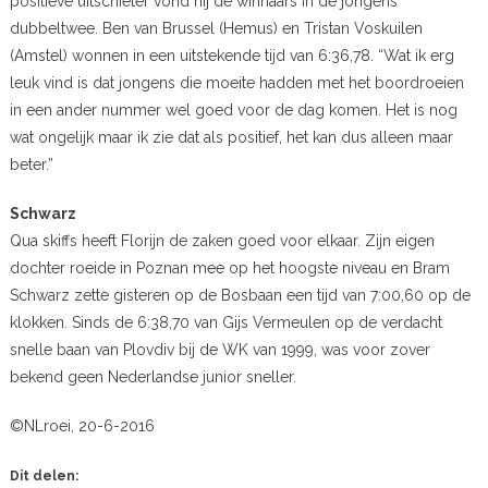
positieve uitschieter vond hij de winnaars in de jongens
dubbeltwee. Ben van Brussel (Hemus) en Tristan Voskuilen
(Amstel) wonnen in een uitstekende tijd van 6:36,78. “Wat ik erg
leuk vind is dat jongens die moeite hadden met het boordroeien
in een ander nummer wel goed voor de dag komen. Het is nog
wat ongelijk maar ik zie dat als positief, het kan dus alleen maar
beter.”
Schwarz
Qua skiffs heeft Florijn de zaken goed voor elkaar. Zijn eigen
dochter roeide in Poznan mee op het hoogste niveau en Bram
Schwarz zette gisteren op de Bosbaan een tijd van 7:00,60 op de
klokken. Sinds de 6:38,70 van Gijs Vermeulen op de verdacht
snelle baan van Plovdiv bij de WK van 1999, was voor zover
bekend geen Nederlandse junior sneller.
©NLroei, 20-6-2016
Dit delen: